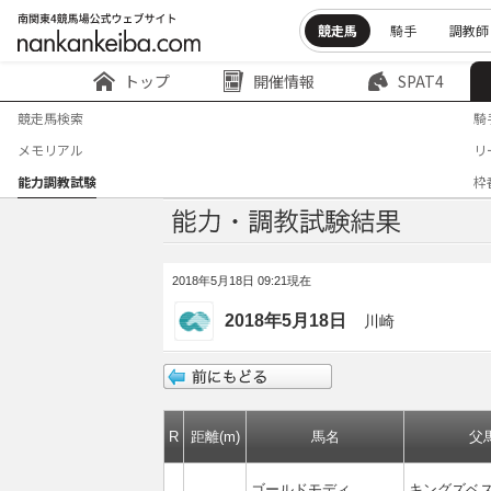
競走馬
騎手
調教師
トップ
開催情報
SPAT4
競走馬検索
騎
メモリアル
リ
能力調教試験
枠
2018年5月18日 09:21現在
2018年5月18日
川崎
R
距離(m)
馬名
父
ゴールドモディ
キングズベ