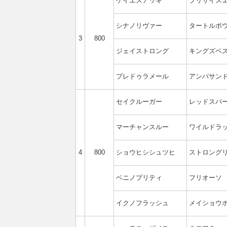
ケイエスアッキ
プリサイス
シナノリヴァー
タートルボ
3
800
ジェイストロング
キングズベ
プレドゥラメール
アンパサン
セイクルーガー
レッドスパ
マーチャンスルー
ワイルドラ
4
800
ショウヒシシュツヒ
ストロング
ベニノプリティ
フリオーソ
イクノフラッシュ
メイショウ