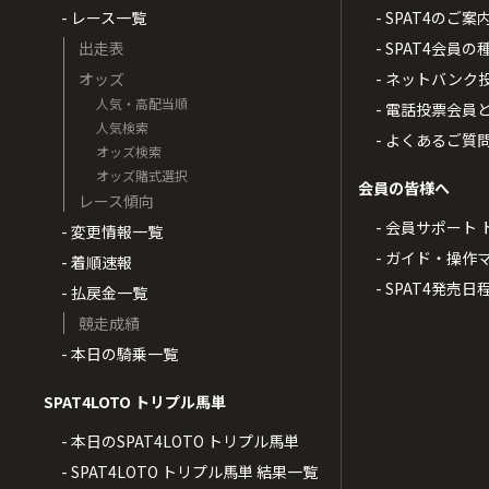
- レース一覧
- SPAT4のご案
出走表
- SPAT4会員
オッズ
- ネットバンク
人気・高配当順
- 電話投票会員
人気検索
- よくあるご質
オッズ検索
オッズ賭式選択
会員の皆様へ
レース傾向
- 会員サポート 
- 変更情報一覧
- ガイド・操作
- 着順速報
- SPAT4発売日
- 払戻金一覧
競走成績
- 本日の騎乗一覧
SPAT4LOTO トリプル馬単
- 本日のSPAT4LOTO トリプル馬単
- SPAT4LOTO トリプル馬単 結果一覧