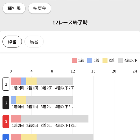
種牡馬
払戻金
12レース終了時
枠番
馬番
1着
2着
3着
4着以下
0
4
8
12
16
20
24
1
1着2回
2着1回
3着2回
4着以下7回
2
1着0回
2着1回
3着2回
4着以下9回
3
1着2回
2着0回
3着0回
4着以下13回