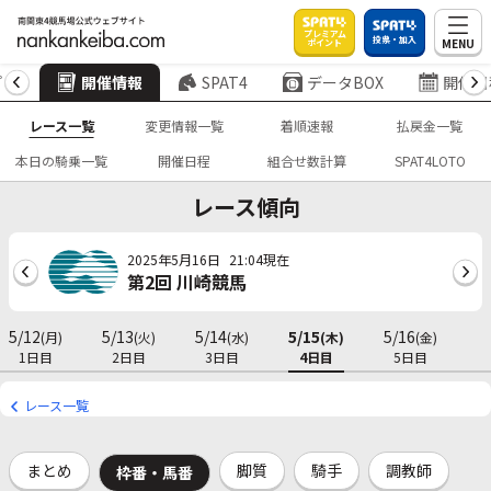
プレミアム
投票・加入
MENU
ポイント
プ
開催情報
SPAT4
データBOX
開催日
レース一覧
変更情報一覧
着順速報
払戻金一覧
本日の騎乗一覧
開催日程
組合せ数計算
SPAT4LOTO
レース傾向
2025年5月16日
21:04現在
第2回 川崎競馬
5/12
5/13
5/14
5/15
5/16
(月)
(火)
(水)
(木)
(金)
1日目
2日目
3日目
4日目
5日目
レース一覧
まとめ
脚質
騎手
調教師
枠番・馬番