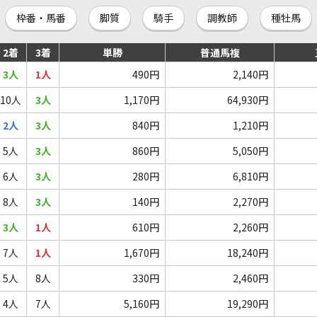
枠番・馬番
脚質
騎手
調教師
種牡馬
2着
3着
単勝
普通馬複
3人
1人
490円
2,140円
10人
3人
1,170円
64,930円
2人
3人
840円
1,210円
5人
3人
860円
5,050円
6人
3人
280円
6,810円
8人
3人
140円
2,270円
3人
1人
610円
2,260円
7人
1人
1,670円
18,240円
5人
8人
330円
2,460円
4人
7人
5,160円
19,290円