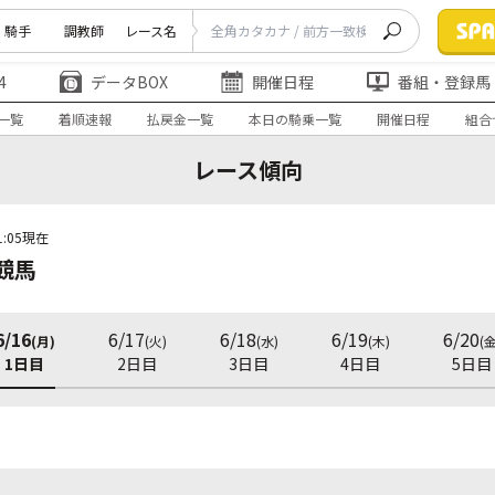
騎手
調教師
レース名
4
データBOX
開催日程
番組・登録馬
一覧
着順速報
払戻金一覧
本日の騎乗一覧
開催日程
組合
レース傾向
1:05現在
競馬
6/16
6/17
6/18
6/19
6/20
(月)
(火)
(水)
(木)
(金
1日目
2日目
3日目
4日目
5日目