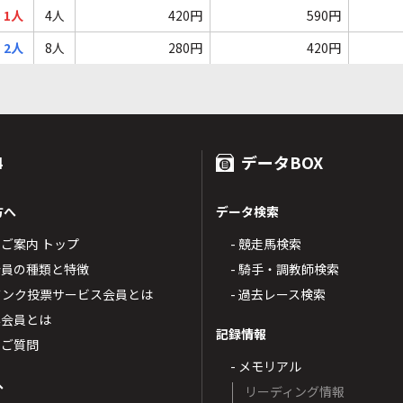
1人
4人
420円
590円
2人
8人
280円
420円
4
データBOX
方へ
データ検索
4のご案内 トップ
- 競走馬検索
T4会員の種類と特徴
- 騎手・調教師検索
トバンク投票サービス会員とは
- 過去レース検索
票会員とは
記録情報
るご質問
- メモリアル
へ
リーディング情報