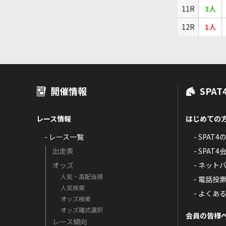
11R
3人
12R
1人
開催情報
SPAT
レース情報
はじめての
- レース一覧
- SPAT
出走表
- SPA
オッズ
- ネッ
人気・高配当順
- 電話投
人気検索
- よくあ
オッズ検索
オッズ賭式選択
会員の皆様
レース傾向