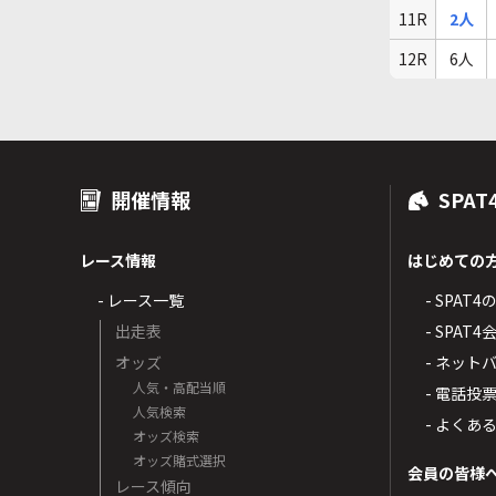
11R
2人
12R
6人
開催情報
SPAT
レース情報
はじめての
- レース一覧
- SPAT
出走表
- SPA
オッズ
- ネッ
人気・高配当順
- 電話投
人気検索
- よくあ
オッズ検索
オッズ賭式選択
会員の皆様
レース傾向