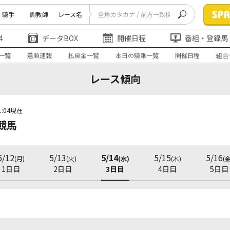
騎手
調教師
レース名
4
データBOX
開催日程
番組・登録馬
一覧
着順速報
払戻金一覧
本日の騎乗一覧
開催日程
組合
レース傾向
1:04現在
競馬
5/12
5/13
5/14
5/15
5/16
(月)
(火)
(水)
(木)
(金
1日目
2日目
3日目
4日目
5日目