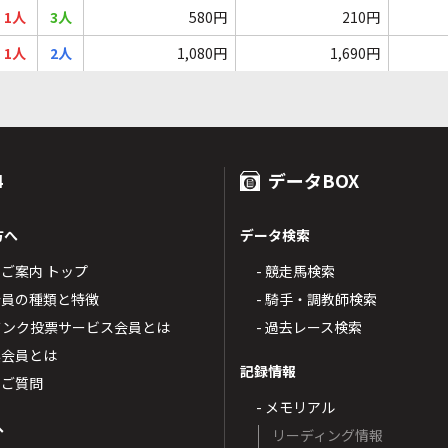
1人
3人
580円
210円
1人
2人
1,080円
1,690円
4
データBOX
方へ
データ検索
4のご案内 トップ
- 競走馬検索
T4会員の種類と特徴
- 騎手・調教師検索
トバンク投票サービス会員とは
- 過去レース検索
票会員とは
記録情報
るご質問
- メモリアル
へ
リーディング情報