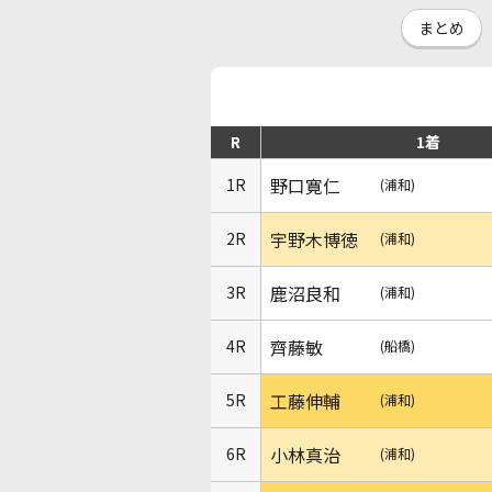
まとめ
R
1着
野口寛仁
1R
(浦和)
宇野木博徳
2R
(浦和)
鹿沼良和
3R
(浦和)
齊藤敏
4R
(船橋)
工藤伸輔
5R
(浦和)
小林真治
6R
(浦和)