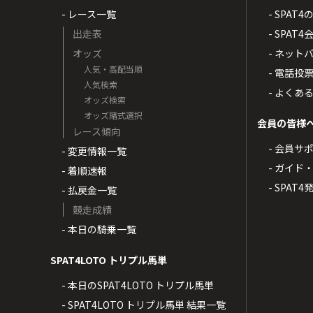
- レース一覧
- SPAT
出走表
- SPA
オッズ
- ネッ
人気・高配当順
- 電話投
人気検索
- よくあ
オッズ検索
オッズ賭式選択
会員の皆様
レース傾向
- 会員サ
- 変更情報一覧
- ガイド
- 着順速報
- SPAT
- 払戻金一覧
競走成績
- 本日の騎乗一覧
SPAT4LOTO トリプル馬単
- 本日のSPAT4LOTO トリプル馬単
- SPAT4LOTO トリプル馬単 結果一覧