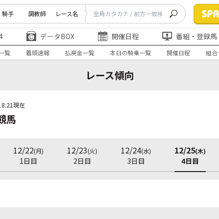
騎手
調教師
レース名
4
データBOX
開催日程
番組・登録馬
一覧
着順速報
払戻金一覧
本日の騎乗一覧
開催日程
組合
レース傾向
18:21現在
競馬
12/22
12/23
12/24
12/25
(月)
(火)
(水)
(木)
1日目
2日目
3日目
4日目