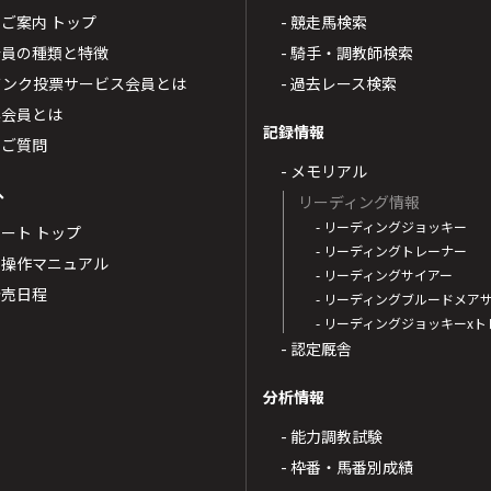
4のご案内 トップ
- 競走馬検索
T4会員の種類と特徴
- 騎手・調教師検索
トバンク投票サービス会員とは
- 過去レース検索
票会員とは
記録情報
るご質問
- メモリアル
へ
リーディング情報
- リーディングジョッキー
ポート トップ
- リーディングトレーナー
・操作マニュアル
- リーディングサイアー
4発売日程
- リーディングブルードメア
- リーディングジョッキーx
- 認定厩舎
分析情報
- 能力調教試験
- 枠番・馬番別成績