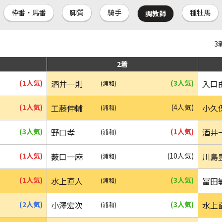
枠番・馬番
脚質
騎手
種牡馬
調教師
3
2着
(1人気)
酒井一則
(3人気)
入口
(浦和)
(1人気)
工藤伸輔
(4人気)
小久
(浦和)
(3人気)
野口孝
(1人気)
酒井
(浦和)
(1人気)
薮口一麻
(10人気)
川島
(浦和)
(1人気)
水上直人
(3人気)
冨田
(浦和)
(2人気)
小澤宏次
(3人気)
水上
(浦和)