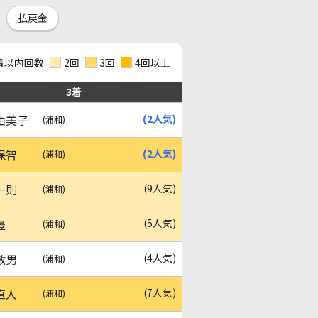
払戻金
着以内回数
2回
3回
4回以上
3着
由美子
(2人気)
(浦和)
保智
(2人気)
(浦和)
一則
(9人気)
(浦和)
豊
(5人気)
(浦和)
敏男
(4人気)
(浦和)
直人
(7人気)
(浦和)