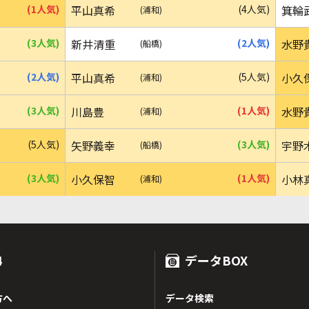
(1人気)
平山真希
(4人気)
箕輪
(浦和)
(3人気)
新井清重
(2人気)
水野
(船橋)
(2人気)
平山真希
(5人気)
小久
(浦和)
(3人気)
川島豊
(1人気)
水野
(浦和)
(5人気)
矢野義幸
(3人気)
宇野
(船橋)
(3人気)
小久保智
(1人気)
小林
(浦和)
4
データBOX
方へ
データ検索