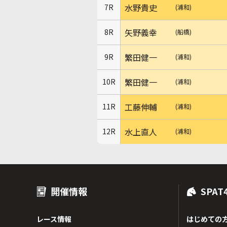
水野貴史
7R
(浦和)
矢野義幸
8R
(船橋)
繁田健一
9R
(浦和)
繁田健一
10R
(浦和)
工藤伸輔
11R
(浦和)
水上直人
12R
(浦和)
開催情報
SPAT
レース情報
はじめての