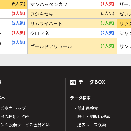
(5人気)
マンハッタンカフェ
(1人気)
ザー
(1人気)
フジキセキ
(5人気)
ゼン
(2人気)
サムライハート
(3人気)
サウ
ｅ
(1人気)
クロフネ
(2人気)
シャ
ｈ
(2人気)
ゴールドアリュール
(3人気)
サン
4
データBOX
方へ
データ検索
4のご案内 トップ
- 競走馬検索
T4会員の種類と特徴
- 騎手・調教師検索
トバンク投票サービス会員とは
- 過去レース検索