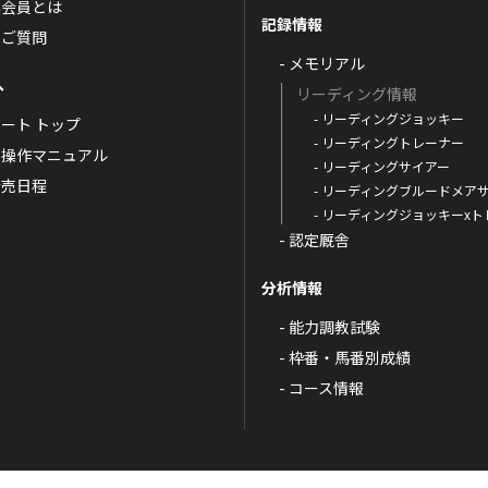
票会員とは
記録情報
るご質問
- メモリアル
へ
リーディング情報
- リーディングジョッキー
ポート トップ
- リーディングトレーナー
・操作マニュアル
- リーディングサイアー
4発売日程
- リーディングブルードメア
- リーディングジョッキーx
- 認定厩舎
分析情報
- 能力調教試験
- 枠番・馬番別成績
- コース情報