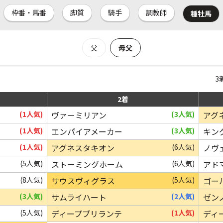
枠番・馬番
脚質
騎手
調教師
種牡馬
父
母父
3
2着
(1人気)
ヴァーミリアン
(3人気)
アグ
(1人気)
エンパイアメーカー
(3人気)
キン
(1人気)
アグネスタキオン
(6人気)
ノヴ
(5人気)
ストーミングホーム
(6人気)
アド
(8人気)
サウスヴィグラス
(5人気)
ゴー
(3人気)
サムライハート
(2人気)
ゼン
(5人気)
ディープブリランテ
(1人気)
ディ