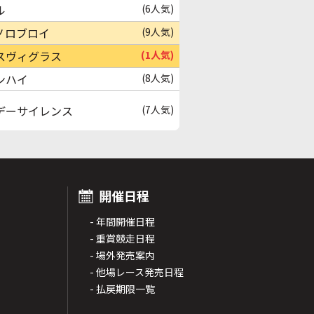
ル
(6人気)
ノロブロイ
(9人気)
スヴィグラス
(1人気)
ンハイ
(8人気)
デーサイレンス
(7人気)
開催日程
- 年間開催日程
- 重賞競走日程
- 場外発売案内
- 他場レース発売日程
- 払戻期限一覧