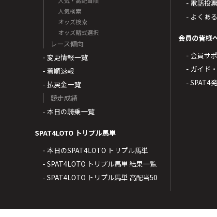
人気・高配当順
- 電話投
人気検索
- よくあ
オッズ検索
オッズ賭式選択
会員の皆様
レース傾向
- 会員サ
- 変更情報一覧
- ガイド
- 着順速報
- SPAT
- 払戻金一覧
競走成績
- 本日の騎乗一覧
SPAT4LOTO トリプル馬単
- 本日のSPAT4LOTO トリプル馬単
- SPAT4LOTO トリプル馬単 結果一覧
- SPAT4LOTO トリプル馬単 高配当50