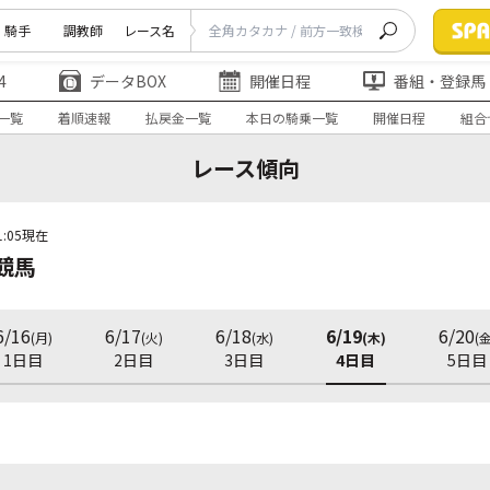
騎手
調教師
レース名
4
データBOX
開催日程
番組・登録馬
一覧
着順速報
払戻金一覧
本日の騎乗一覧
開催日程
組合
レース傾向
1:05現在
競馬
6/16
6/17
6/18
6/19
6/20
(月)
(火)
(水)
(木)
(金
1日目
2日目
3日目
4日目
5日目