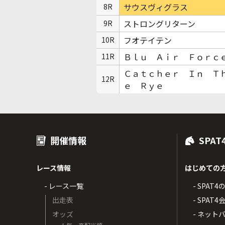
サウスヴィグラス
8R
ストロングリターン
9R
フオテイテン
10R
Ｂｌｕ Ａｉｒ Ｆｏｒｃ
11R
Ｃａｔｃｈｅｒ Ｉｎ Ｔ
12R
ｅ Ｒｙｅ
開催情報
SPAT
レース情報
はじめての
- レース一覧
- SPAT
出走表
- SPA
オッズ
- ネッ