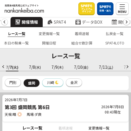
プレミアム
投票・加入
MENU
ポイント
プ
開催情報
SPAT4
データBOX
開催日
レース一覧
変更情報一覧
着順速報
払戻金一覧
本日の騎乗一覧
開催日程
組合せ数計算
SPAT4LOTO
レース一覧
7/7
7/8
7/9
7/10
7/11
7/1
(火)
(水)
(木)
(金)
(土)
川崎
門別
金沢
盛岡
2026年7月7日
第3回 盛岡競馬 第6日
2026年7月8日
08:43現在
天候:晴
馬場:ダ良
レース一覧
着順速報
変更情報一覧