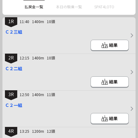
払戻金一覧
本日の騎乗一覧
SPAT4LOTO
1R
11:40
1400m
10頭
Ｃ２三組
結果
2R
12:15
1400m
10頭
Ｃ２二組
結果
3R
12:50
1400m
11頭
Ｃ２一組
結果
4R
13:25
1200m
12頭