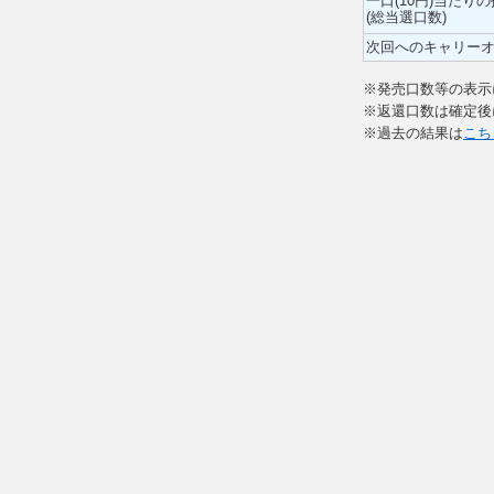
一口(10円)当たり
(総当選口数)
次回へのキャリー
※発売口数等の表示
※返還口数は確定後
※過去の結果は
こち