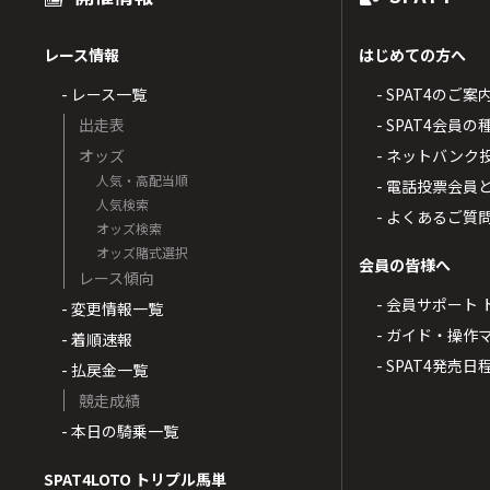
レース情報
はじめての方へ
- レース一覧
- SPAT4のご案
出走表
- SPAT4会員
オッズ
- ネットバンク
人気・高配当順
- 電話投票会員
人気検索
- よくあるご質
オッズ検索
オッズ賭式選択
会員の皆様へ
レース傾向
- 会員サポート 
- 変更情報一覧
- ガイド・操作
- 着順速報
- SPAT4発売日
- 払戻金一覧
競走成績
- 本日の騎乗一覧
SPAT4LOTO トリプル馬単