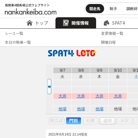
競走馬
騎手
調教師
トップ
開催情報
SPAT4
レース一覧
変更情報一覧
本日の騎乗一覧
開催日程
9/7
9/8
9/9
9/10
9/
火
水
木
金
大井
大井
大井
大井
他場
他場
他場
他場
他
2021年9月14日 21:14現在