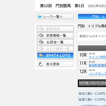
第12回 門別競馬 第1日
2021年9月
門別 ト
門別 トリプル馬
前回からのキャリ
19:30
ケイトウ特別
20:05
新冠町軽種
20:40
パンプキン
50円購入時の払戻
発売口数(一口10円)
返還口数(一口10円)