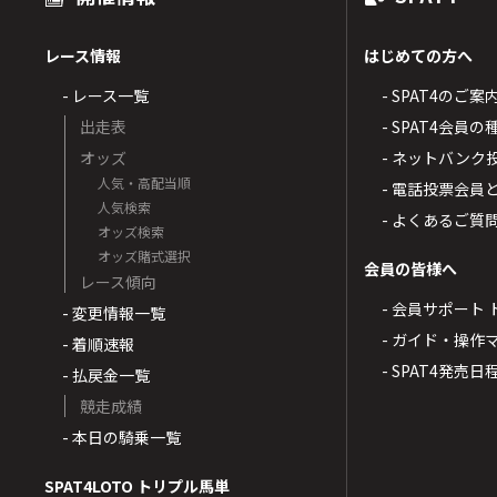
レース情報
はじめての方へ
- レース一覧
- SPAT4のご案
出走表
- SPAT4会員
オッズ
- ネットバンク
人気・高配当順
- 電話投票会員
人気検索
- よくあるご質
オッズ検索
オッズ賭式選択
会員の皆様へ
レース傾向
- 会員サポート 
- 変更情報一覧
- ガイド・操作
- 着順速報
- SPAT4発売日
- 払戻金一覧
競走成績
- 本日の騎乗一覧
SPAT4LOTO トリプル馬単