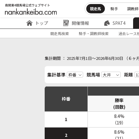
競走馬
騎手
調教師
トップ
開催情報
SPAT4
競走馬検索
騎手・調教師検索
過去レース
集計期間 ： 2025年7月1日～2026年6月30日 （
枠番
勝率
(回数)
8.4%
1
（19）
8.6%
2
（21）