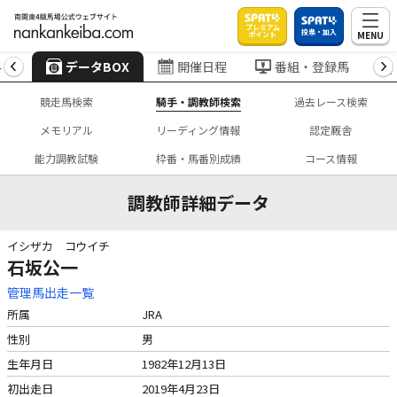
プレミアム
投票・加入
MENU
ポイント
4
データBOX
開催日程
番組・登録馬
競走馬検索
騎手・調教師検索
過去レース検索
メモリアル
リーディング情報
認定厩舎
能力調教試験
枠番・馬番別成績
コース情報
調教師詳細データ
イシザカ コウイチ
石坂公一
管理馬出走一覧
所属
JRA
性別
男
生年月日
1982年12月13日
初出走日
2019年4月23日