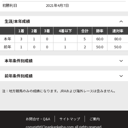
初勝利日
2021年4月7日
生涯/本年成績
1着
2着
3着
4着以下
合計
勝率
連対率
本年
3
1
0
1
5
60.0
80.0
前年
1
0
0
1
2
50.0
50.0
本年条件別成績
前年条件別成績
注：地方競馬のみの成績になります。JRAおよび海外レースは含みません。
お問合せ・Q&A
サイトマップ
ご案内
copyright(C)nankankeiba.com all rights reserved.