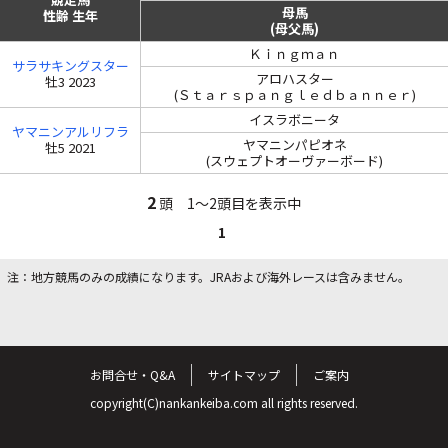
母馬
性齢 生年
(母父馬)
Ｋｉｎｇｍａｎ
サラサキングスター
アロハスター
牡3 2023
(Ｓｔａｒｓｐａｎｇｌｅｄｂａｎｎｅｒ)
イスラボニータ
ヤマニンアルリフラ
ヤマニンパピオネ
牡5 2021
(スウェプトオーヴァーボード)
2
頭 1～2頭目を表示中
1
注：地方競馬のみの成績になります。JRAおよび海外レースは含みません。
お問合せ・Q&A
サイトマップ
ご案内
copyright(C)nankankeiba.com all rights reserved.