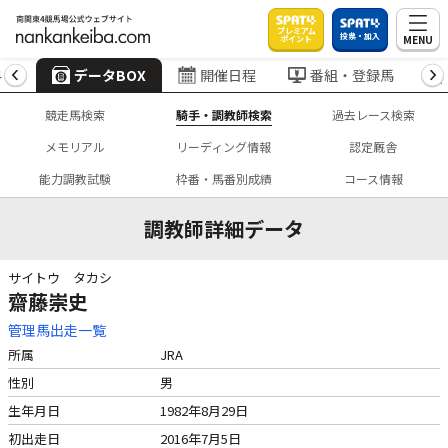
プレミアム
投票・加入
MENU
ポイント
4
データBOX
開催日程
番組・登録馬
競走馬検索
騎手・調教師検索
過去レース検索
メモリアル
リーディング情報
認定厩舎
能力調教試験
枠番・馬番別成績
コース情報
調教師詳細データ
サイトウ タカシ
齋藤崇史
管理馬出走一覧
所属
JRA
性別
男
生年月日
1982年8月29日
初出走日
2016年7月5日