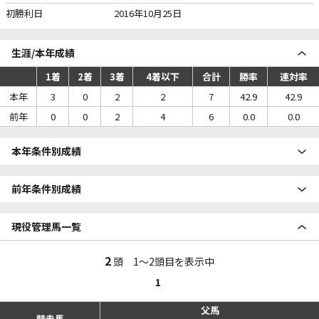
初勝利日
2016年10月25日
生涯/本年成績
1着
2着
3着
4着以下
合計
勝率
連対率
本年
3
0
2
2
7
42.9
42.9
前年
0
0
2
4
6
0.0
0.0
本年条件別成績
前年条件別成績
現役管理馬一覧
2
頭 1～2頭目を表示中
1
父馬
競走馬