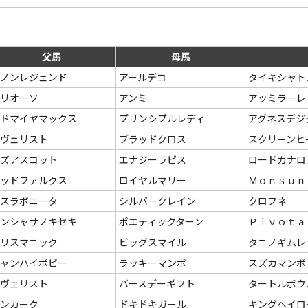
父馬
母馬
ノンレジェンド
アールデコ
タイキシャト
リオーソ
アンミ
アッミラーレ
ドマイヤマックス
プリンシプルレディ
アグネスデジ
ヴェリスト
ブラッドクロス
スクリーンヒ
ズアスコット
エナジーラピス
ロードカナロ
ッドファルクス
ロイヤルマリー
Ｍｏｎｓｕｎ
スラボニータ
シルバークレイン
クロフネ
ンシャサノキセキ
ポエティックターン
Ｐｉｖｏｔａ
リスマニック
ビッグスマイル
タニノギムレ
ャンハイボビー
ラッキーマンボ
スズカマンボ
ヴェリスト
バースデーギフト
タートルボウ
ンカーク
ドキドキガール
キングヘイロ