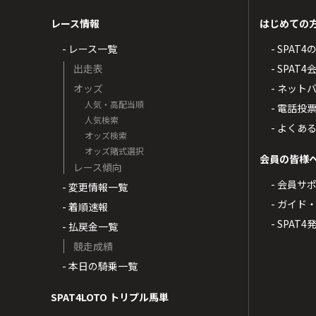
レース情報
はじめての
- レース一覧
- SPAT
出走表
- SPA
オッズ
- ネッ
人気・高配当順
- 電話投
人気検索
- よくあ
オッズ検索
オッズ賭式選択
会員の皆様
レース傾向
- 会員サ
- 変更情報一覧
- ガイド
- 着順速報
- SPAT
- 払戻金一覧
競走成績
- 本日の騎乗一覧
SPAT4LOTO トリプル馬単