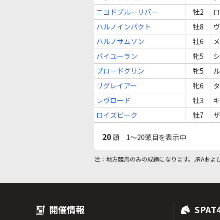
ニヨドブルーリバー
牡2
ロ
ハルノインパクト
牡8
ヴ
ハルノサムソン
牡6
メ
バイユーラン
牝5
シ
ブロードグリン
牝5
ル
リグレイアー
牝6
タ
レヴロード
牡3
キ
ロイズピーク
牡7
ザ
20
頭 1～20頭目を表示中
注：地方競馬のみの成績になります。JRAおよ
開催情報
SPAT