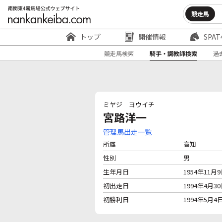
競走馬
トップ
開催情報
SPAT
競走馬検索
騎手・調教師検索
過
ミヤジ ヨウイチ
宮路洋一
管理馬出走一覧
所属
高知
性別
男
生年月日
1954年11月
初出走日
1994年4月3
初勝利日
1994年5月4