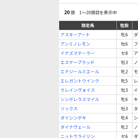
20
頭 1～20頭目を表示中
競走馬
性齢
アスキーアート
牝6
ダ
アンミノレモン
牡6
フ
イナズマテーラー
セ8
ア
エスケーブラッド
牡3
ノ
エナジールミエール
牝2
モ
エレガントウインク
牝5
レ
クレインヴォイス
牡3
イ
シンデレラスマイル
牝6
キ
ソックス
牡3
タ
ダイシンゲキ
牝4
シ
ダイナヴェール
牝2
ノ
ニットウライジン
セ6
ダ