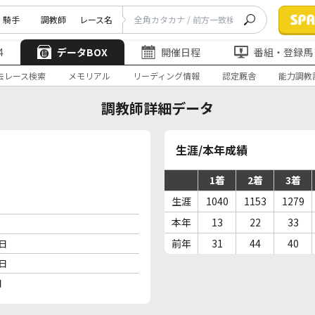
騎手
調教師
レース名
4
データBOX
開催日程
番組・登録馬
去レース検索
メモリアル
リーディング情報
認定厩舎
能力調教
調教師詳細データ
生涯/本年成績
1着
2着
3着
生涯
1040
1153
1279
本年
13
22
33
前年
31
44
40
9日
0日
日