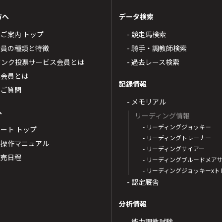
方へ
データ検索
4のご案内 トップ
- 競走馬検索
T4会員の種類と特徴
- 騎手・調教師検索
トバンク投票サービス会員とは
- 過去レース検索
票会員とは
記録情報
るご質問
- メモリアル
へ
リーディング情報
- リーディングジョッキー
ポート トップ
- リーディングトレーナー
・操作マニュアル
- リーディングサイアー
4発売日程
- リーディングブルードメア
- リーディングジョッキーx
- 認定厩舎
分析情報
- 能力調教試験