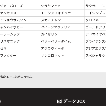
ジャーバローズ
シラヤマヒメ
サクラローレ
ァンセンヌ
エーシンフォチュナ
エイシンプレ
イショウサムソン
メガミチャン
クロフネ
ャンハイボビー
クイーンマグノリア
ゴールドアリ
ーラーシップ
カイゼリン
アドマイヤベ
リスマニック
ベリーベリータイム
ブライアンズ
セキ
アウラヴィータ
アジアエクス
ファクター
サンコロネット
スペシャルウ
び海外レースは含みません。
4
データBOX