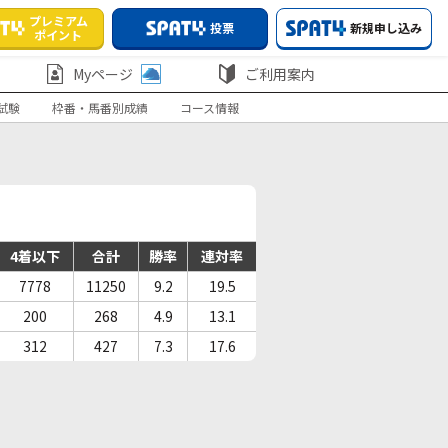
プレミアム
投票
新規申し込み
ポイント
Myページ
ご利用案内
試験
枠番・馬番別成績
コース情報
4着以下
合計
勝率
連対率
7778
11250
9.2
19.5
200
268
4.9
13.1
312
427
7.3
17.6