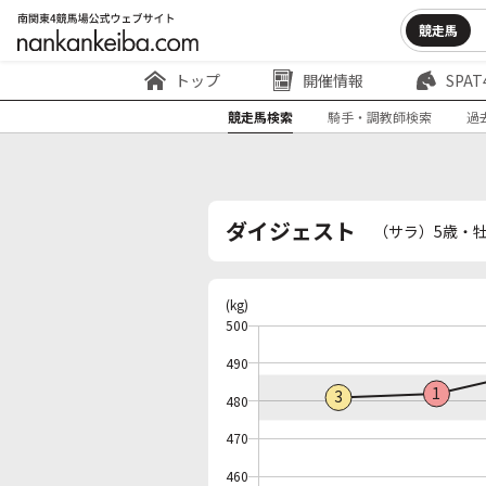
競走馬
トップ
開催情報
SPAT
競走馬検索
騎手・調教師検索
過
ダイジェスト
（サラ）5歳・
(kg)