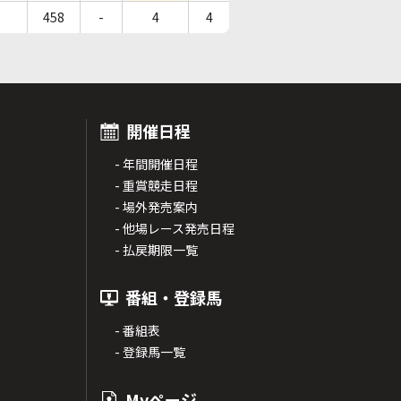
458
-
4
4
開催日程
- 年間開催日程
- 重賞競走日程
- 場外発売案内
- 他場レース発売日程
- 払戻期限一覧
番組・登録馬
- 番組表
- 登録馬一覧
Myページ