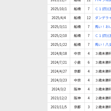
2025/10/1
船橋
7
Ｃ１(四)(五
2025/4/4
船橋
12
ダンデライ
2025/3/11
船橋
7
馬い！おい
2025/2/10
船橋
7
Ｃ１(四)(五
2025/1/22
船橋
7
馬い！八丈
2024/8/18
中京
4
３歳未勝
2024/7/21
小倉
6
３歳未勝
2024/4/27
京都
4
３歳未勝
2024/3/23
中京
4
３歳未勝
2024/3/2
阪神
4
３歳未勝
2023/12/2
阪神
4
２歳未勝
2023/11/5
京都
3
２歳未勝