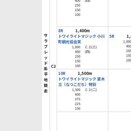
400
(四)
250
150
100
8R
1,400m
サ
トワイライトマジック 小川
5R
1,4
ラ
町観光協会賞
1,00
ブ
40
1,000
Ｃ２(三)
25
レ
400
(四)
15
250
ッ
10
150
ド
100
C2
系
10R
1,500m
平
トワイライトマジック 夏木
地
立（なつこだち）特別
競
1,500
Ｃ２(二)
走
600
375
225
150