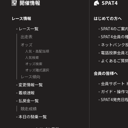
開催情報
SPAT4
レース情報
はじめての方へ
- レース一覧
- SPAT4のご案
出走表
- SPAT4会員
オッズ
- ネットバンク
人気・高配当順
- 電話投票会員
人気検索
- よくあるご質
オッズ検索
オッズ賭式選択
会員の皆様へ
レース傾向
- 会員サポート 
- 変更情報一覧
- ガイド・操作
- 着順速報
- SPAT4発売日
- 払戻金一覧
競走成績
- 本日の騎乗一覧