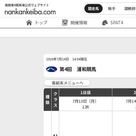
競走馬
騎手
調教師
トップ
開催情報
SPAT4
2026年7月14日 14:04現在
第4回 浦和競馬
1日目
ク
種
ラ
7月13日（月）
7月1
類
ス
12R
A1