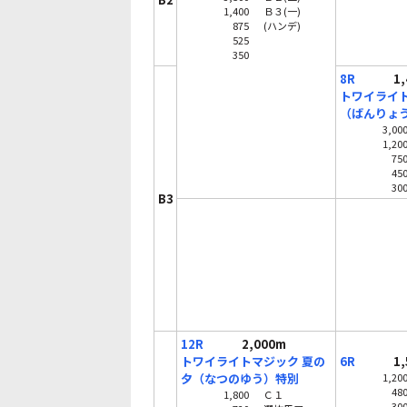
1,400
Ｂ３(一)
875
(ハンデ)
525
350
8R
1,4
トワイライト
（ばんりょ
3,00
1,20
75
45
30
B3
12R
2,000m
トワイライトマジック 夏の
6R
1,5
夕（なつのゆう）特別
1,20
48
1,800
Ｃ１
30