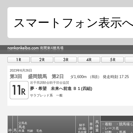
スマートフォン表示
2023年6月26日
第3回 盛岡競馬 第2日
ダ1,600m （8頭）
発走時刻 17:25
岩手県調騎会騎手部会協賛
夢・希望 未来へ前進 Ｂ１(四組)
サラブレッド系 一般
馬
父馬名
単
・着順 ・競馬場 (J
騎手
体
馬名
勝
・レース名
(所属)
枠
馬
重
所属 性齢 毛色
オ
・頭数 ・馬番 ・
負担重