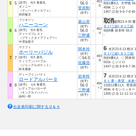
453
5
5
[岩手] 牡5 青鹿毛
56.0
8頭1番8人 大坪慎 56.
－
-5
ダノニー
458k ニジイロ
菅原勲
（マンハッタンカフェ）
1457 (2.8) 5-6-7-8 40
(岩手)
前田敏文
取消
フリオーソ
葛山晃
盛岡23.4.30 重
ハニーコーン
Ｂ１(三組) Ｂ１三組
(岩手)
462
6
6
[岩手] 牡9 栗毛
56.0
9頭8番 岩本怜 56.0
－
-4
ディーズプレスト
-
三野通
（ブラックタイアフェアー）
(岩手)
中澤加那子
6
マクフィ
関本玲
水沢23.6.13 稍ダ 1
ホーリーバジル
Ｂ１(三組) Ｂ１三組
(岩手)
493
7
7
[岩手] 牡5 鹿毛
◇54.0
8頭4番6人 ◇ 関本玲 5
－
-8
ティリアンパープル
501k ニジイロ
佐藤浩
（ジャングルポケット）
1447 (1.8) 8-8-8-7 38
(岩手)
鈴木雅俊
7
ディープインパクト
岩本怜
水沢23.6.12 稍ダ 1
ロードアルバータ
Ｂ１ 夢・希望 未来
(岩手)
466
8
8
[岩手] セ9 青鹿毛
56.0
12頭12番11人 菅原辰 
－
＋2
レディアルバローザ
464k キモンリッキー
三野通
（キングカメハメハ）
1305 (2.3) 11-11-11-1
(岩手)
由利一郎
出走表印刷に関するＱ＆Ａ