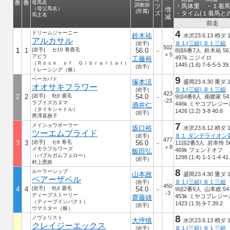
番
番
母馬名
調教師
ツ
・馬体重 ・１着馬
（母父馬名）
増
(所属)
ズ
・タイム(１着馬と
馬主名
減
前走
4
ドリームジャーニー
鈴木祐
水沢23.6.13 稍ダ 1
アルカサル
Ｂ１(三組) Ｂ１三組
(岩手)
502
1
1
[岩手] セ10 青鹿毛
56.0
8頭6番7人 鈴木祐 56.
－
＋5
アビラ
497k ニジイロ
工藤裕
（Ｒｏｃｋ ｏｆ Ｇｉｂｒａｌｔａｒ）
1445 (1.6) 7-6-5-5 39
(岩手)
Ｉレーシング（株）
9
ベーカバド
塚本涼
盛岡23.4.30 重ダ 1
オオサキフラワー
Ｂ１(三組) Ｂ１三組
(岩手)
423
2
2
[岩手] 牝6 鹿毛
54.0
9頭4番8人 南郷家 54.
－
-23
ラブイズカヌマ
446k ミヤコプレジー
酒井仁
（タイキシャトル）
1426 (2.2) 3-8 40.6
(岩手)
男澤喜惠子
7
メイショウボーラー
坂口裕
水沢23.6.12 稍ダ 1
ツーエムプライド
Ｂ１ ダンデライオン
(岩手)
477
3
3
[岩手] セ6 青毛
56.0
11頭2番3人 岩本怜 56
－
＋8
メモラブルワーズ
469k フェンドオフ
飯田弘
（バブルガムフェロー）
1298 (1.4) 1-1-1-4 41
(岩手)
村上憲政
8
ルーラーシップ
山本政
盛岡23.4.30 重ダ 1
ベアーザベル
Ｂ１(三組) Ｂ１三組
(岩手)
450
4
4
[岩手] 牝4 鹿毛
54.0
9頭2番9人 山本政 54.
－
-3
ディープストーリー
453k ミヤコプレジー
齋藤雄
（ディープインパクト）
1423 (1.9) 9-7 39.2
(岩手)
ウマスター（株）
8
ノヴェリスト
大坪慎
水沢23.6.13 稍ダ 1
クレイジーエックス
Ｂ１(三組) Ｂ１三組
(岩手)