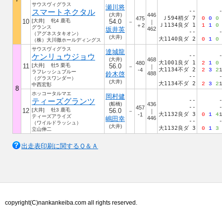
サウスヴィグラス
瀬川将
スマートネクタル
--
(大井)
446
Ｊ594稍ダ 7
475
0
0
0
10
[大井] 牝4 鹿毛
54.0
－
｜
Ｊ1134良ダ 1
＋2
1
1
0
グランス
坂井英
462
--
（アグネスタキオン）
(大井)
大1140良ダ 2
0
1
0
（株）大川徹ホールディングス
サウスヴィグラス
達城龍
ケンリュウジョウ
--
(大井)
468
大1001良ダ 1
480
2
1
0
11
[大井] 牡5 栗毛
56.0
－
｜
大1134不ダ 2
-4
2
3
2
ラフレッシュブルー
鈴木啓
488
--
（グラスワンダー）
(大井)
大1134不ダ 2
2
3
2
中西宏彰
8
ホッコータルマエ
岡村健
ティーズグランツ
--
(船橋)
436
--
457
12
[大井] 牡3 鹿毛
56.0
－
｜
大1132良ダ 3
-1
0
1
4
ティーズアライズ
嶋田幸
446
--
（ワイルドラッシュ）
(大井)
大1132良ダ 3
0
1
3
立山伸二
出走表印刷に関するＱ＆Ａ
copyright(C)nankankeiba.com all rights reserved.