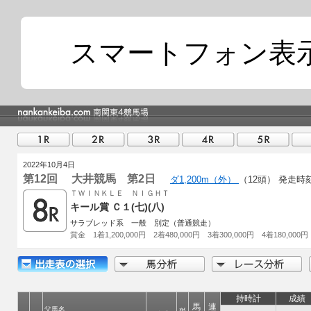
スマートフォン表
2022年10月4日
第12回 大井競馬 第2日
ダ1,200m（外）
（12頭）
発走時刻 
ＴＷＩＮＫＬＥ ＮＩＧＨＴ
キール賞 Ｃ１(七)(八)
サラブレッド系 一般 別定（普通競走）
賞金 1着1,200,000円 2着480,000円 3着300,000円 4着180,000円
持時計
成績
馬
連
父馬名