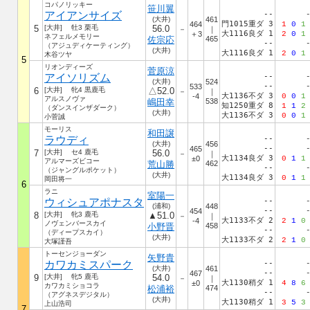
コパノリッキー
笹川翼
アイアンサイズ
--
(大井)
461
門1015重ダ 3
464
1
0
1
5
[大井] 牡3 栗毛
56.0
－
｜
大1116良ダ 1
＋3
2
0
1
ネフェルメモリー
佐宗応
465
--
（アジュディケーティング）
(大井)
大1116良ダ 1
2
0
1
木谷ツヤ
5
リオンディーズ
菅原涼
アイソリズム
--
(大井)
524
--
533
6
[大井] 牝4 黒鹿毛
△52.0
－
｜
大1136不ダ 3
-4
0
0
1
アルスノヴァ
嶋田幸
538
知1250重ダ 8
1
1
2
（ダンスインザダーク）
(大井)
大1136不ダ 3
0
0
1
小菅誠
モーリス
和田譲
ラウディ
--
(大井)
456
--
465
7
[大井] セ4 鹿毛
56.0
－
｜
大1134良ダ 3
±0
0
1
1
アルマーズビコー
荒山勝
462
--
（ジャングルポケット）
(大井)
大1134良ダ 3
0
1
1
岡田将一
6
ラニ
室陽一
ウィシュアポナスタ
--
(浦和)
448
--
454
8
[大井] 牝3 鹿毛
▲51.0
－
｜
大1133不ダ 2
-4
2
1
0
ノヴェンバースカイ
小野晋
458
--
（ディープスカイ）
(大井)
大1133不ダ 2
2
1
0
大塚謹吾
トーセンジョーダン
矢野貴
カワカミスパーク
--
(大井)
461
--
467
9
[大井] 牝5 鹿毛
54.0
－
｜
大1130稍ダ 1
±0
4
8
6
カワカミショコラ
松浦裕
474
--
（アグネスデジタル）
(大井)
大1130稍ダ 1
3
5
3
上山浩司
7