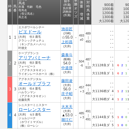
単
騎手
体
対
馬名
勝
900着
9
(所属)
枠
馬
重
時
所属 性齢 毛色
オ
負担重
1000着
10
番
番
馬
母馬名
調教師
ツ
1200着
12
（母父馬名）
増
体
(所属)
ズ
1300着
13
馬主名
減
重
大1200着
大120
エスポワールシチー
池谷匠
ピエドール
--
(川崎)
489
--
493
1
1
[大井] 牡3 鹿毛
☆55.0
－
｜
--
±0
クラシックチュチュ
上杉昌
493
--
（キングカメハメハ）
(大井)
--
叶徳文
ケープブランコ
森泰斗
アリアパミーナ
--
(船橋)
487
--
504
2
2
[大井] 牝5 栗毛
54.0
－
｜
大1128良ダ 1
-6
6
2
1
フォービート
中道啓
510
--
（アグネスタキオン）
(大井)
大1128良ダ 1
6
2
1
ライオンレースホース（株）
アグネスデジタル
藤田凌
オールドブラフ
--
(大井)
444
--
457
3
3
[大井] 牡4 栗毛
56.0
－
｜
大1136稍ダ 4
＋3
1
2
1
ハルランマン
庄子昭
450
--
（アグネスタキオン）
(大井)
大1136稍ダ 4
1
2
1
佐藤良男
シニスターミニスター
大木天
ローレンスター
--
(大井)
491
--
485
4
4
[大井] セ3 鹿毛
▲53.0
－
｜
大1144良ダ 5
＋3
1
0
0
ジョルジーナ
堀江仁
491
--
（ホワイトマズル）
(大井)
大1144良ダ 5
1
0
0
（株）ローレン