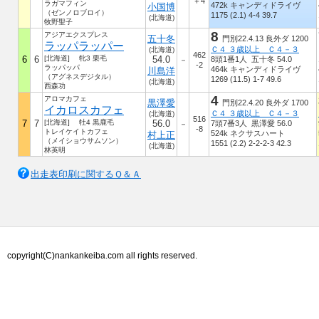
＋4
ラガマフィン
472k キャンディドライヴ
小国博
（ゼンノロブロイ）
1175 (2.1) 4-4 39.7
(北海道)
牧野聖子
8
アジアエクスプレス
五十冬
門別22.4.13 良外ダ 1200
ラッパラッパー
Ｃ４ ３歳以上 Ｃ４－３
(北海道)
462
6
6
[北海道] 牝3 栗毛
54.0
8頭1番1人 五十冬 54.0
－
-2
ラッパッパ
464k キャンディドライヴ
川島洋
（アグネスデジタル）
1269 (11.5) 1-7 49.6
(北海道)
西森功
4
アロマカフェ
黒澤愛
門別22.4.20 良外ダ 1700
イカロスカフェ
Ｃ４ ３歳以上 Ｃ４－３
(北海道)
516
7
7
[北海道] 牡4 黒鹿毛
56.0
7頭7番3人 黒澤愛 56.0
－
-8
トレイケイトカフェ
524k ネクサスハート
村上正
（メイショウサムソン）
1551 (2.2) 2-2-2-3 42.3
(北海道)
林英明
出走表印刷に関するＱ＆Ａ
copyright(C)nankankeiba.com all rights reserved.