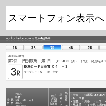
スマートフォン表示へ
2022年4月27日
第2回 門別競馬 第1日
ダ1,200m（外） （7頭）
発走時刻 16
樹海ロード日高賞 Ｃ４ －３
サラブレッド系 一般 定量
馬
父馬名
単
・着順 ・競馬場 (JはJRA)
騎手
体
馬名
勝
・レース名
(所属)
枠
馬
重
所属 性齢 毛色
オ
・頭数 ・馬番 ・人気 ・
負担重
番
番
母馬名
調教師
ツ
・馬体重 ・１着馬(１着時
（母父馬名）