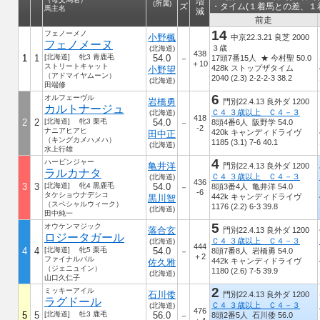
増
(所属)
ズ
・タイム(１着馬との差、１
馬主名
減
前走
14
フェノーメノ
小野楓
中京22.3.21 良芝 2000
フェノメーヌ
３歳
(北海道)
438
1
1
[北海道] 牝3 青鹿毛
54.0
17頭7番15人 ★ 今村聖 50.0
－
＋10
ストリートキャット
428k ストップザタイム
小野望
（アドマイヤムーン）
2040 (2.3) 2-2-2-3 38.2
(北海道)
田端修
6
オルフェーヴル
岩橋勇
門別22.4.13 良外ダ 1200
カルトナージュ
Ｃ４ ３歳以上 Ｃ４－３
(北海道)
418
2
2
[北海道] 牝3 栗毛
54.0
8頭4番6人 阪野学 54.0
－
-2
ナニアヒアヒ
420k キャンディドライヴ
田中正
（キングカメハメハ）
1185 (3.1) 7-6 40.1
(北海道)
水上行雄
4
ハービンジャー
亀井洋
門別22.4.13 良外ダ 1200
ラルカナタ
Ｃ４ ３歳以上 Ｃ４－３
(北海道)
436
3
3
[北海道] 牝4 黒鹿毛
54.0
8頭3番4人 亀井洋 54.0
－
-6
タケショウナデシコ
442k キャンディドライヴ
黒川智
（スペシャルウィーク）
1176 (2.2) 6-3 39.8
(北海道)
田中純一
5
オウケンマジック
落合玄
門別22.4.13 良外ダ 1200
ロジータガール
Ｃ４ ３歳以上 Ｃ４－３
(北海道)
444
4
4
[北海道] 牝5 栗毛
54.0
8頭7番8人 岩橋勇 54.0
－
＋2
ファイナルパル
442k キャンディドライヴ
佐久雅
（ジェニュイン）
1180 (2.6) 7-5 39.9
(北海道)
山口久仁子
2
ミッキーアイル
石川倭
門別22.4.13 良外ダ 1200
ラグドール
Ｃ４ ３歳以上 Ｃ４－３
(北海道)
476
5
5
[北海道] 牡3 鹿毛
56.0
8頭2番5人 石川倭 56.0
－