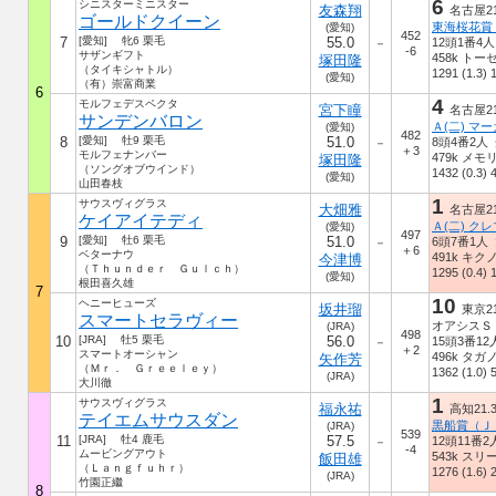
6
シニスターミニスター
友森翔
名古屋21.
ゴールドクイーン
東海桜花賞
(愛知)
452
7
[愛知] 牝6 栗毛
55.0
12頭1番4人
－
-6
サザンギフト
458k ト
塚田隆
（タイキシャトル）
1291 (1.3) 
(愛知)
（有）崇富商業
6
4
モルフェデスペクタ
宮下瞳
名古屋21.
サンデンバロン
Ａ(二) マ
(愛知)
482
8
[愛知] 牡9 栗毛
51.0
8頭4番2人 
－
＋3
モルフェナンバー
479k メ
塚田隆
（ソングオブウインド）
1432 (0.3) 
(愛知)
山田春枝
1
サウスヴィグラス
大畑雅
名古屋21.
ケイアイテディ
Ａ(二) ク
(愛知)
497
9
[愛知] 牡6 栗毛
51.0
6頭7番1人 
－
＋6
ベターナウ
491k キ
今津博
（Ｔｈｕｎｄｅｒ Ｇｕｌｃｈ）
1295 (0.4) 
(愛知)
根田喜久雄
7
10
ヘニーヒューズ
坂井瑠
東京21
スマートセラヴィー
オアシスＳ
(JRA)
498
10
[JRA] 牡5 栗毛
56.0
15頭3番12
－
＋2
スマートオーシャン
496k タ
矢作芳
（Ｍｒ． Ｇｒｅｅｌｅｙ）
1362 (1.0) 
(JRA)
大川徹
1
サウスヴィグラス
福永祐
高知21.3
テイエムサウスダン
(JRA)
539
11
[JRA] 牡4 鹿毛
57.5
12頭11番2
－
-4
ムービングアウト
543k ス
飯田雄
（Ｌａｎｇｆｕｈｒ）
1276 (1.6) 
(JRA)
竹園正繼
8