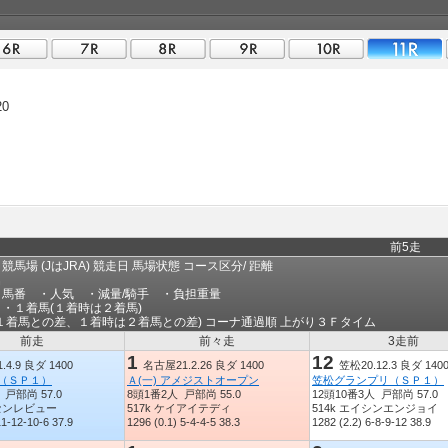
20
前5走
馬場 (JはJRA) 競走日 馬場状態 コース区分/ 距離
名
・馬番 ・人気 ・減量/騎手 ・負担重量
・１着馬(１着時は２着馬)
１着馬との差、１着時は２着馬との差) コーナ通過順 上がり３Ｆタイム
前走
前々走
3走前
1
12
4.9 良ダ 1400
名古屋21.2.26 良ダ 1400
笠松20.12.3 良ダ 140
（ＳＰ１）
Ａ(一) アメジストオープン
笠松グランプリ（ＳＰ１）
 戸部尚 57.0
8頭1番2人 戸部尚 55.0
12頭10番3人 戸部尚 57.0
ーセンレビュー
517k ケイアイテディ
514k エイシンエンジョイ
11-12-10-6 37.9
1296 (0.1) 5-4-4-5 38.3
1282 (2.2) 6-8-9-12 38.9