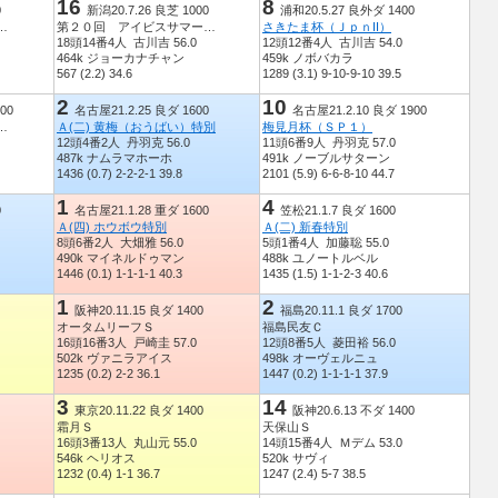
16
8
0
新潟20.7.26 良芝 1000
浦和20.5.27 良外ダ 1400
レビ西日本賞北九州記念
第２０回 アイビスサマーダッシュ
さきたま杯（ＪｐｎII）
18頭14番4人 古川吉 56.0
12頭12番4人 古川吉 54.0
464k ジョーカナチャン
459k ノボバカラ
567 (2.2) 34.6
1289 (3.1) 9-10-9-10 39.5
2
10
00
名古屋21.2.25 良ダ 1600
名古屋21.2.10 良ダ 1900
（Ｊｐｎ３・指定交流）
Ａ(二) 黄梅（おうばい）特別
梅見月杯（ＳＰ１）
12頭4番2人 丹羽克 56.0
11頭6番9人 丹羽克 57.0
487k ナムラマホーホ
491k ノーブルサターン
1436 (0.7) 2-2-2-1 39.8
2101 (5.9) 6-6-8-10 44.7
1
4
0
名古屋21.1.28 重ダ 1600
笠松21.1.7 良ダ 1600
Ａ(四) ホウボウ特別
Ａ(二) 新春特別
8頭6番2人 大畑雅 56.0
5頭1番4人 加藤聡 55.0
490k マイネルドゥマン
488k ユノートルベル
1446 (0.1) 1-1-1-1 40.3
1435 (1.5) 1-1-2-3 40.6
1
2
阪神20.11.15 良ダ 1400
福島20.11.1 良ダ 1700
オータムリーフＳ
福島民友Ｃ
16頭16番3人 戸崎圭 57.0
12頭8番5人 菱田裕 56.0
502k ヴァニラアイス
498k オーヴェルニュ
1235 (0.2) 2-2 36.1
1447 (0.2) 1-1-1-1 37.9
3
14
東京20.11.22 良ダ 1400
阪神20.6.13 不ダ 1400
霜月Ｓ
天保山Ｓ
16頭3番13人 丸山元 55.0
14頭15番4人 Ｍデム 53.0
546k ヘリオス
520k サヴィ
1232 (0.4) 1-1 36.7
1247 (2.4) 5-7 38.5