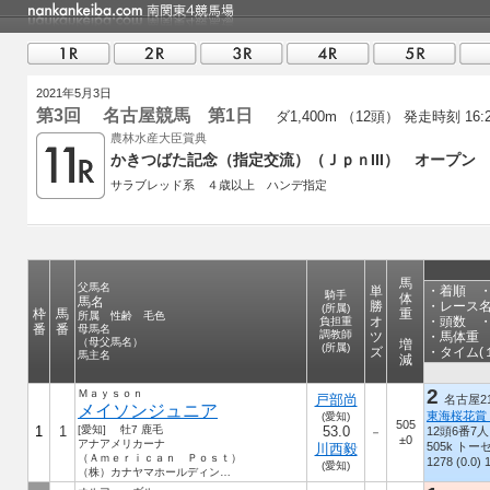
2021年5月3日
第3回 名古屋競馬 第1日
ダ1,400m （12頭）
発走時刻 16:
農林水産大臣賞典
かきつばた記念（指定交流）（ＪｐｎIII） オープン
サラブレッド系 ４歳以上 ハンデ指定
馬
父馬名
単
・着順 ・競
騎手
体
馬名
勝
・レース
(所属)
枠
馬
重
所属 性齢 毛色
オ
・頭数 
負担重
番
番
母馬名
調教師
ツ
・馬体重 
（母父馬名）
増
(所属)
ズ
・タイム(
馬主名
減
2
Ｍａｙｓｏｎ
戸部尚
名古屋21.
メイソンジュニア
東海桜花賞
(愛知)
505
1
1
[愛知] 牡7 鹿毛
53.0
12頭6番7人
－
±0
アナアメリカーナ
505k ト
川西毅
（Ａｍｅｒｉｃａｎ Ｐｏｓｔ）
1278 (0.0) 
(愛知)
（株）カナヤマホールディングス