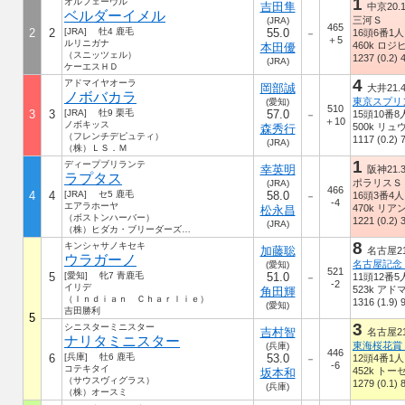
1
オルフェーヴル
吉田隼
中京20.1
ベルダーイメル
三河Ｓ
(JRA)
465
2
2
[JRA] 牡4 鹿毛
55.0
16頭6番1人
－
＋5
ルリニガナ
460k ロ
本田優
（スニッツェル）
1237 (0.2) 
(JRA)
ケーエスＨＤ
4
アドマイヤオーラ
岡部誠
大井21.4
ノボバカラ
東京スプリン
(愛知)
510
3
3
[JRA] 牡9 栗毛
57.0
15頭10番8
－
＋10
ノボキッス
500k リ
森秀行
（フレンチデピュティ）
1117 (0.2) 
(JRA)
（株）ＬＳ．Ｍ
1
ディープブリランテ
幸英明
阪神21.3
ラプタス
ポラリスＳ
(JRA)
466
4
4
[JRA] セ5 鹿毛
58.0
16頭3番4人
－
-4
エアラホーヤ
470k リ
松永昌
（ボストンハーバー）
1221 (0.2) 
(JRA)
（株）ヒダカ・ブリーダーズ・ユニオン
8
キンシャサノキセキ
加藤聡
名古屋21.
ウラガーノ
名古屋記念
(愛知)
521
5
[愛知] 牝7 青鹿毛
51.0
11頭12番5
－
-2
イリデ
523k ア
角田輝
（Ｉｎｄｉａｎ Ｃｈａｒｌｉｅ）
1316 (1.9) 
(愛知)
吉田勝利
5
3
シニスターミニスター
吉村智
名古屋21.
ナリタミニスター
東海桜花賞
(兵庫)
446
6
[兵庫] 牡6 鹿毛
53.0
12頭4番1人
－
-6
コテキタイ
452k ト
坂本和
（サウスヴィグラス）
1279 (0.1) 
(兵庫)
（株）オースミ