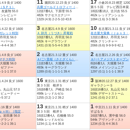
11
17
4.9 良ダ 1400
園田20.12.23 良ダ 1400
小倉20.8.23 稍芝 120
（ＳＰ１）
兵庫ゴールドトロフィー（ＪｐｎIII）
第５５回 テ
 友森翔 55.0
12頭7番6人 下原理 55.5
18頭2番18人 古川吉 55.5
ーセンレビュー
482k サクセスエナジー
462k レッドアンシェル
1-1-1-1 41.0
1329 (4.9) 2-2-5-10 43.8
1094 (1.6) 3-3 36.6
3
10
4.22 良ダ 1600
名古屋21.4.9 良ダ 1600
名古屋21.3.11 良ダ 19
ーガレット特別
Ａ 卯月（うづき）昇竜戦
名古屋大賞典
丹羽克 56.0
10頭7番5人 丹羽克 56.0
12頭11番9人 丹羽克 54.0
モリーパール
482k キーグラウンド
482k クリンチャー
4-4-4-4 38.7
1431 (0.9) 5-5-4-5 38.9
2066 (6.6) 9-9-9-9 42.1
2
2
4.8 良ダ 1400
名古屋21.3.12 重ダ 1400
名古屋21.2.26 良ダ 140
レマチス特別
Ａ(二) 里桜（さとざくら）特別
Ａ(一) アメジストオープン
大畑雅 56.0
11頭3番3人 大畑雅 56.0
8頭6番3人 大畑雅 54.0
クノゼファー
493k キーグラウンド
491k メイソンジュニア
1-1-1-1 37.0
1289 (0.6) 1-1-1-1 39.4
1297 (0.1) 1-1-1-1 38.9
16
3
.4.24 良ダ 1600
東京21.1.31 稍ダ 1400
阪神20.12.27 良ダ 1400
第３５回 根岸Ｓ
ギャラクシーＳ
人 丸山元 57.0
16頭8番7人 戸崎圭 56.0
16頭16番3人 丸山元 56.0
ガノビューティー
498k レッドルゼル
508k デザートストーム
5-5 37.2
1255 (3.2) 1-2 39.2
1241 (0.6) 2-2 37.1
13
1
.16 重ダ 1400
東京21.1.31 稍ダ 1400
中京21.1.11 良ダ 1400
黒船賞（ＪｐｎIII）［指定交流］
第３５回 根岸Ｓ
すばるＳ
人 岩田康 56.0
16頭12番4人 石橋脩 55.0
16頭7番5人 濱中俊 56.0
リーグランド
546k レッドルゼル
544k アヴァンティスト
2-2-2-1 39.1
1234 (1.1) 4-4 36.8
1234 (0.3) 4-4 36.5