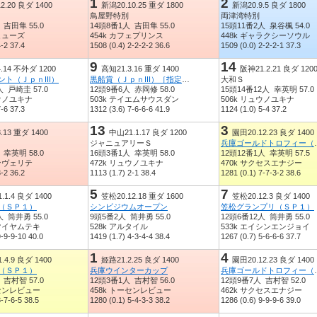
1
2
2.20 良ダ 1400
新潟20.10.25 重ダ 1800
新潟20.9.5 良ダ 1800
鳥屋野特別
両津湾特別
 吉田隼 55.0
14頭8番1人 吉田隼 55.0
15頭11番2人 泉谷楓 54.0
ジヒューズ
454k カフェプリンス
448k ギャラクシーソウル
4-2 37.4
1508 (0.4) 2-2-2-2 36.6
1509 (0.0) 2-2-2-1 37.3
9
14
.14 不外ダ 1200
高知21.3.16 重ダ 1400
阪神21.2.21 良ダ 120
ト（ＪｐｎIII）
黒船賞（ＪｐｎIII）［指定交流］
大和Ｓ
人 戸崎圭 57.0
12頭9番6人 赤岡修 58.0
15頭14番12人 幸英明 57.0
ュウノユキナ
503k テイエムサウスダン
506k リュウノユキナ
7-6 37.3
1312 (3.6) 7-6-6-6 41.9
1124 (1.0) 5-4 37.2
13
3
.13 重ダ 1400
中山21.1.17 良ダ 1200
園田20.12.23 良ダ 1400
ジャニュアリーＳ
兵庫ゴールド
 幸英明 58.0
16頭3番1人 幸英明 58.0
12頭12番1人 幸英明 57.5
アンヴェリテ
472k リュウノユキナ
470k サクセスエナジー
3-2 36.2
1113 (1.7) 2-1 38.4
1281 (0.1) 7-7-3-2 38.6
5
7
1.4 良ダ 1400
笠松20.12.18 重ダ 1600
笠松20.12.3 良ダ 1400
（ＳＰ１）
シンビジウムオープン
笠松グランプリ（ＳＰ１）
人 筒井勇 55.0
9頭5番2人 筒井勇 55.0
12頭6番12人 筒井勇 55.0
ドマイヤムテキ
528k アルタイル
533k エイシンエンジョイ
9-9-9-10 40.0
1419 (1.7) 4-3-4-4 38.4
1267 (0.7) 5-6-6-6 37.7
1
4
4.9 良ダ 1400
姫路21.2.25 良ダ 1400
園田20.12.23 良ダ 1400
（ＳＰ１）
兵庫ウインターカップ
兵庫ゴールド
 吉村智 57.0
12頭3番1人 吉村智 56.0
12頭9番7人 吉村智 52.0
ーセンレビュー
458k トーセンレビュー
462k サクセスエナジー
8-7-6-5 38.5
1280 (0.1) 5-4-3-3 38.2
1286 (0.6) 9-9-9-6 39.0