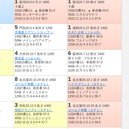
1
1
新潟20.8.8 不ダ 1800
新潟20.7.25 稍ダ 1800
３歳上
３歳
15頭13番2人 ▲ 泉谷楓 51.0
15頭10番4人 ▲ 泉谷楓 53.0
452k ロッキーサンダー
452k スズカゴウケツ
1519 (1.0) 2-2-2-2 36.5
1522 (1.1) 2-2-1-1 37.8
5
1
0
門別20.6.4 良外ダ 1200
浦和20.5.27 良外ダ 1400
北海道スプリントカップ（ＪｐｎIII）
さきたま杯（ＪｐｎII）
14頭7番4人 桑村真 58.0
12頭5番7人 森泰斗 56.0
506k メイショウアイアン
501k ブルドッグボス
1140 (1.2) 9-9 37.8
1258 (0.2) 4-3-3-2 37.7
4
6
大井20.10.7 良外ダ 1200
阪神20.7.12 稍ダ 1400
トロフィー（ＪｐｎIII）
東京盃（ＪｐｎII）
第２５回 プロキオンＳ
14頭15番5人 幸英明 56.0
16頭7番3人 幸英明 57.0
462k ジャスティン
456k サンライズノヴァ
1111 (0.3) 1-1 37.3
1225 (0.7) 1-1 36.3
8
1
名古屋20.10.29 良ダ 1400
名古屋20.10.1 良ダ 1400
ゴールド争覇（ＳＰ１）
ベイスプリント（ＳＰ１）
12頭7番4人 筒井勇 55.0
11頭4番1人 筒井勇 55.0
533k ナリタミニスター
528k ミトノアミーゴ
1299 (1.7) 4-4-4-4 41.0
1293 (0.3) 7-6-3-1 38.7
3
1
笠松20.12.3 良ダ 1400
名古屋20.10.29 良ダ 1400
トロフィー（ＪｐｎIII）
笠松グランプリ（ＳＰ１）
ゴールド争覇（ＳＰ１）
12頭9番1人 吉村智 57.0
12頭4番2人 吉村智 57.0
455k エイシンエンジョイ
450k アドマイヤムテキ
1262 (0.2) 3-3-5-4 37.7
1282 (0.6) 2-2-2-2 39.6