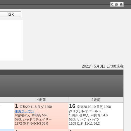
2021年5月3日 17:08現在
4走前
5走前
1
16
0
笠松20.11.6 良ダ 1400
京都20.10.10 重芝 1200
東海クラウン
夕刊フジ杯オパールＳ
9頭6番2人 戸部尚 56.0
18頭10番18人 和田竜 54.0
520k シャドウチェイサー
510k リバティハイツ
1272 (0.7) 8-8-3-3 38.0
1105 (1.9) 11-11 36.2