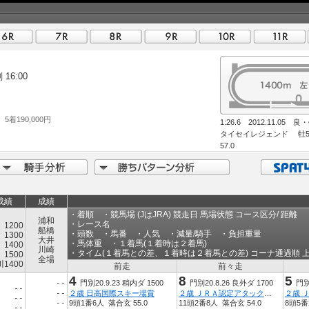
16:00
 5着190,000円
1:26.6 2012.11.05 良
タイセイレジェンド 牡
57.0
成績
成績
・着順 ・競馬場 (JはJRA) 競走日 馬場状態 コース区分/ 距離
浦和
・レース名
1200
船橋
・頭数 ・馬番 ・人気 ・減量/騎手 ・負担重量
1300
大井
・馬体重 ・１着馬(１着時は２着馬)
1400
川崎
・タイム(１着馬との差、１着時は２着馬との差) コーナ通過順 
1500
全場
川1400
前走
前々走
4
8
5
門別20.9.23 稍内ダ 1500
門別20.8.26 良外ダ 1700
門別
--
--
２歳 日高国際スキー場賞
２歳 ＪＲＡ認定アタックチャレンジ
--
--
9頭1番6人 落合玄 55.0
11頭2番8人 落合玄 54.0
8頭5番
--
--