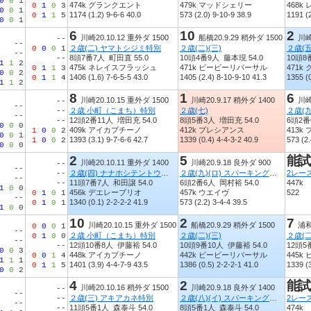
0
0
1
474k グランクエント
479k マッドシェリー
468k
0
1
0
3
0
0
1
1174 (1.2) 9-6-6 40.0
573 (2.0) 9-10-9 38.9
1191 (2
0
1
1
5
0
0
1
6
10
2
川崎20.10.12 重外ダ 1500
船橋20.9.29 稍外ダ 1500
川崎
--
--
２歳(二) ヤマトシジミ特別
２歳(二)(三)
２歳(
0
0
0
1
--
8頭7番7人 町田直 55.0
10頭4番9人 藤本現 54.0
10頭8
--
1
1
2
475k ネレイスフラッシュ
471k ビービーリバーサル
471k
0
1
1
3
0
0
2
1406 (1.6) 7-6-5-5 43.0
1405 (2.4) 8-10-9-10 41.3
1355 (0
0
1
1
4
1
1
2
8
1
6
川崎20.10.15 重外ダ 1500
川崎20.9.17 稍外ダ 1400
川崎
--
--
２歳 小町（こまち）特別
２歳(七)
--
--
12頭2番11人 増田充 54.0
8頭5番3人 増田充 54.0
6頭2番
--
0
0
0
409k アイカプチーノ
412k プレシアンス
413k
1
0
0
2
0
0
1
1393 (3.1) 9-7-6-6 42.7
1339 (0.4) 4-4-3-2 40.9
573 (2.
1
0
0
2
0
0
0
2
5
能試
川崎20.10.11 重外ダ 1400
川崎20.9.18 良外ダ 900
--
--
２歳(四) ナナホシテントウ特別
２歳(九)(ロ) スパーキングデビュー新馬
2レー
--
--
11頭7番7人 和田譲 54.0
6頭2番6人 岡村裕 54.0
447k
--
1
0
0
456k デエレーブリオ
457k ウエイヴ
522
0
1
0
1
--
1340 (0.1) 2-2-2-2 41.9
573 (2.2) 3-4-4 39.5
0
1
0
1
1
0
0
10
2
7
川崎20.10.15 重外ダ 1500
船橋20.9.29 稍外ダ 1500
浦和
0
0
0
1
--
２歳 小町（こまち）特別
２歳(二)(三)
２歳(二
0
1
0
0
--
12頭10番8人 伊藤裕 54.0
10頭9番10人 伊藤裕 54.0
12頭5
--
0
0
3
448k アイカプチーノ
442k ビービーリバーサル
445k
0
0
1
4
1
1
1
1401 (3.9) 4-4-7-9 43.5
1386 (0.5) 2-2-2-1 41.0
1339 (
0
1
1
5
0
0
2
4
2
能試
川崎20.10.16 稍外ダ 1500
川崎20.9.18 良外ダ 1400
--
--
２歳(三) アキアカネ特別
２歳(八)(イ) スパーキングデビュー新馬
2レー
--
--
11頭5番1人 森泰斗 54.0
8頭5番1人 森泰斗 54.0
474k
--