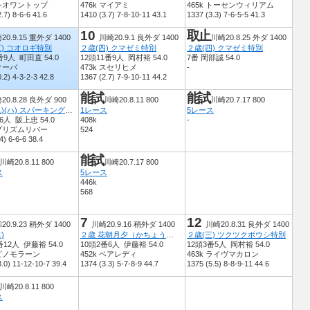
 レオワントップ
476k マイアミ
465k トーセンウィリアム
.7) 8-6-6 41.6
1410 (3.7) 7-8-10-11 43.1
1337 (3.3) 7-6-5-5 41.3
10
取止
20.9.15 重外ダ 1400
川崎20.9.1 良外ダ 1400
川崎20.8.25 外ダ 1400
五) コオロギ特別
２歳(四) クマゼミ特別
２歳(四) クマゼミ特別
番9人 町田直 54.0
12頭11番9人 岡村裕 54.0
7番 岡部誠 54.0
 クーバ
473k スセリヒメ
-
.2) 4-3-2-3 42.8
1367 (2.7) 7-9-10-11 44.2
能試
能試
20.8.28 良外ダ 900
川崎20.8.11 800
川崎20.7.17 800
２歳(九)(ハ) スパーキングデビュー新馬
1レース
5レース
6人 阪上忠 54.0
408k
-
 プリズムリバー
524
4) 6-6-6 38.4
能試
川崎20.8.11 800
川崎20.7.17 800
ス
5レース
446k
568
7
12
20.9.23 稍外ダ 1400
川崎20.9.16 稍外ダ 1400
川崎20.8.31 良外ダ 1400
)
２歳 花朝月夕（かちょうげっせき）賞
２歳(三) ツクツクボウシ特別
番12人 伊藤裕 54.0
10頭2番6人 伊藤裕 54.0
12頭3番5人 岡村裕 54.0
 ピノモラーン
452k ベアレディ
463k ライヴマカロン
3.0) 11-12-10-7 39.4
1374 (3.3) 5-7-8-9 44.7
1375 (5.5) 8-8-9-11 44.6
川崎20.8.11 800
ス