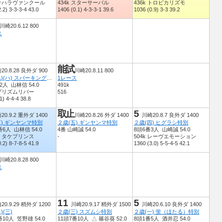
k サハラヴァンクール
434k スターサーバル
436k トロピカリズモ
.2) 3-3-3-4 43.0
1406 (0.1) 4-3-3-1 39.6
1036 (0.9) 3-3 39.2
川崎20.6.12 800
ス
能試
20.8.28 良外ダ 900
川崎20.8.11 800
２歳(九)(ハ) スパーキングデビュー新馬
1レース
2人 山林信 54.0
491k
 プリズムリバー
516
1) 4-4-4 38.8
取止
5
20.9.2 重外ダ 1400
川崎20.8.26 外ダ 1400
川崎20.8.7 良外ダ 1400
五) ギンヤンマ特別
２歳(五) ギンヤンマ特別
２歳(四) ヒグラシ特別
番6人 山林信 54.0
4番 山崎誠 54.0
8頭6番3人 山崎誠 54.0
 ミタケプリンス
-
504k レーヴエモーション
.2) 8-7-8-5 41.9
1360 (3.0) 5-5-4-5 42.1
川崎20.8.28 800
ス
11
5
20.9.29 稍外ダ 1200
川崎20.9.17 稍外ダ 1500
川崎20.6.10 良外ダ 1400
)(三)
２歳(三) スズムシ特別
２歳(一) 蛍（ほたる）特別
番10人 笠野雄 54.0
11頭7番10人 △ 篠谷葵 52.0
8頭1番5人 酒井忍 54.0