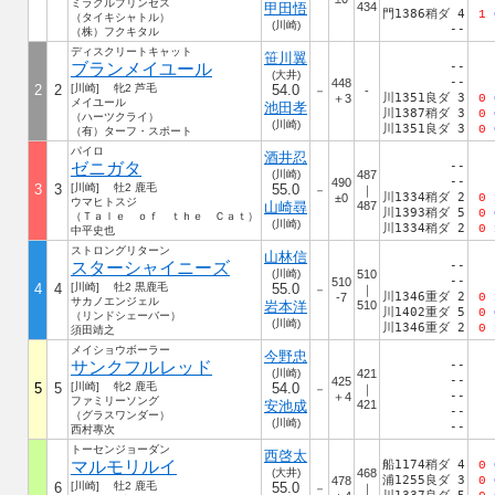
ミラクルプリンセス
甲田悟
434
門1386稍ダ 4
1
（タイキシャトル）
(川崎)
--
（株）フクキタル
ディスクリートキャット
笹川翼
ブランメイユール
--
(大井)
--
448
2
2
[川崎] 牝2 芦毛
54.0
－
-
川1351良ダ 3
＋3
0
メイユール
池田孝
川1387稍ダ 3
0
（ハーツクライ）
(川崎)
川1351良ダ 3
0
（有）ターフ・スポート
パイロ
酒井忍
ゼニガタ
--
(川崎)
487
--
490
3
3
[川崎] 牡2 鹿毛
55.0
－
｜
川1334稍ダ 2
±0
0
ウマヒトスジ
山崎尋
487
川1393稍ダ 5
0
（Ｔａｌｅ ｏｆ ｔｈｅ Ｃａｔ）
(川崎)
川1334稍ダ 2
0
中平史也
ストロングリターン
山林信
スターシャイニーズ
--
(川崎)
510
--
510
4
4
[川崎] 牡2 黒鹿毛
55.0
－
｜
川1346重ダ 2
-7
0
サカノエンジェル
岩本洋
510
川1402重ダ 5
0
（リンドシェーバー）
(川崎)
川1346重ダ 2
0
須田靖之
メイショウボーラー
今野忠
サンクフルレッド
--
(川崎)
421
--
425
5
5
[川崎] 牝2 鹿毛
54.0
－
｜
--
＋4
ファミリーソング
安池成
421
--
（グラスワンダー）
(川崎)
--
西村專次
トーセンジョーダン
西啓太
マルモリルイ
船1174稍ダ 4
0
(大井)
468
浦1255良ダ 3
478
0
6
[川崎] 牡2 鹿毛
55.0
－
｜