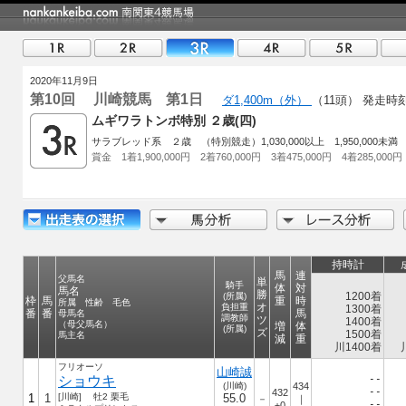
2020年11月9日
第10回 川崎競馬 第1日
ダ1,400m（外）
（11頭）
発走時刻 
ムギワラトンボ特別 ２歳(四)
サラブレッド系 ２歳 （特別競走）1,030,000以上 1,950,000未満
賞金 1着1,900,000円 2着760,000円 3着475,000円 4着285,000円
持時計
馬
連
父馬名
単
騎手
体
対
馬名
勝
1200着
(所属)
枠
馬
重
時
所属 性齢 毛色
オ
負担重
1300着
番
番
馬
母馬名
調教師
ツ
1400着
（母父馬名）
増
体
(所属)
ズ
1500着
馬主名
減
重
川1400着
フリオーソ
山崎誠
ショウキ
--
(川崎)
434
--
432
1
1
[川崎] 牡2 栗毛
55.0
－
｜
--
±0