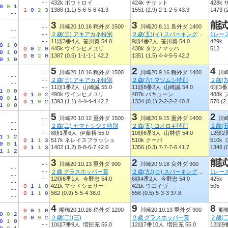
432k ボウトロイ
424k チサット
428
--
0
0
1
1386 (1.1) 5-6-5-6 41.3
1551 (2.9) 2-1-2-5 43.3
1473 (2
1
0
2
3
--
3
3
能試
川崎20.10.16 稍外ダ 1500
川崎20.8.11 良外ダ 1400
--
--
２歳(三) アキアカネ特別
２歳(五)(イ) スパーキングデビュー新馬
1レー
--
--
11頭3番4人 笹川翼 54.0
9頭4番2人 笹川翼 54.0
429k
--
0
1
0
445k ウインヒメユリ
438k タツノマッハ
512
0
0
2
0
0
1
0
1387 (0.5) 1-1-1-1 42.2
1351 (1.5) 4-4-5-5 42.2
0
0
2
0
0
1
0
5
2
4
川崎20.10.16 稍外ダ 1500
川崎20.9.16 稍外ダ 1400
川崎
--
--
２歳(三) アキアカネ特別
２歳(六) マツムシ特別
--
--
11頭1番2人 山崎誠 55.0
11頭8番2人 山崎誠 54.0
6頭3番
--
1
0
0
490k ウインヒメユリ
487k バキューン
488k
0
1
0
2
0
0
1
1393 (1.1) 4-4-4-4 42.2
1334 (0.1) 2-2-2-2 40.8
570 (2.
0
1
0
2
1
0
0
5
3
2
川崎20.10.12 重外ダ 1500
川崎20.9.15 重外ダ 1400
川崎
--
--
２歳(二) ヤマトシジミ特別
２歳(五) コオロギ特別
２歳(
--
--
8頭1番6人 伊藤裕 55.0
10頭6番3人 山林信 54.0
12頭2
--
1
1
2
517k ネレイスフラッシュ
510k クーバ
510k
0
1
1
3
0
0
1
1402 (1.2) 8-8-6-7 42.0
1356 (0.3) 7-7-7-6 41.7
1346 (0
0
1
1
3
1
1
2
3
2
能試
川崎20.10.13 重外ダ 900
川崎20.9.18 良外ダ 900
--
--
２歳 グラスホッパー賞
２歳(九)(ロ) スパーキングデビュー新馬
1レー
--
--
12頭6番1人 今野忠 54.0
6頭4番2人 今野忠 54.0
425k
--
--
421k マッドシェリー
421k ウエイヴ
505
0
1
1
0
--
562 (0.9) 5-5-4 38.0
556 (0.5) 5-3-3 37.8
0
1
1
0
--
4
9
8
船橋20.10.26 稍外ダ 1200
川崎20.10.13 重外ダ 900
船橋
0
0
1
0
0
0
2
２歳(二)(三)
２歳 グラスホッパー賞
２歳(二
0
0
0
2
0
1
0
10頭7番9人 増田充 55.0
12頭7番10人 増田充 55.0
12頭9
--