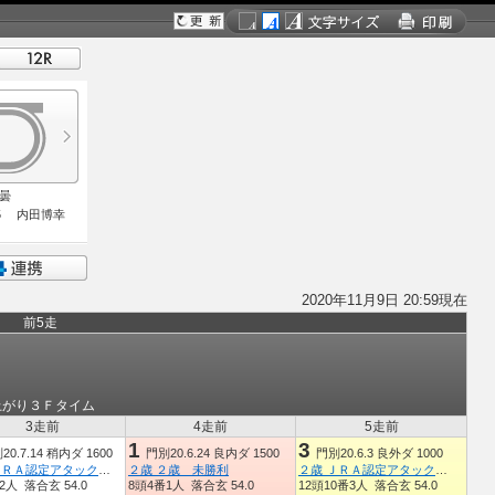
・曇
5 内田博幸
2020年11月9日 20:59現在
前5走
上がり３Ｆタイム
3走前
4走前
5走前
1
3
20.7.14 稍内ダ 1600
門別20.6.24 良内ダ 1500
門別20.6.3 良外ダ 1000
２歳 ＪＲＡ認定アタックチャレンジ
２歳 ２歳 未勝利
２歳 ＪＲＡ認定アタックチャレンジ
2人 落合玄 54.0
8頭4番1人 落合玄 54.0
12頭10番3人 落合玄 54.0