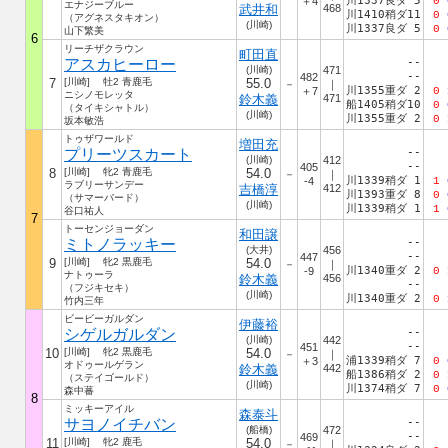
川1337良ダ 5
＋4
0
エナジーブルー
武井和
468
川1410稍ダ11
0
（アグネスタキオン）
(川崎)
川1337良ダ 5
0
山下繁美
6
リーチザクラウン
町田直
アスカヒーロー
--
(川崎)
471
--
482
7
[川崎] 牡2 青鹿毛
55.0
－
｜
川1355重ダ 2
＋7
0
ニシノモレッタ
鈴木義
471
船1405稍ダ10
0
（タイキシャトル）
(川崎)
川1355重ダ 2
0
坂本敏浩
トゥザワールド
増田充
プリーツスカート
--
(川崎)
412
--
405
8
[川崎] 牝2 青鹿毛
54.0
－
｜
川1339稍ダ 1
-4
1
ラブリーサンデー
吉橋淳
412
川1393重ダ 8
0
（サマーバード）
(川崎)
川1339稍ダ 1
1
谷口祐人
7
トーセンジョーダン
和田譲
ミトノラッキー
--
(大井)
456
--
447
9
[川崎] 牝2 黒鹿毛
54.0
－
｜
川1340重ダ 2
-9
0
ナトゥーラ
鈴木義
456
--
（フジキセキ）
(川崎)
川1340重ダ 2
0
竹内三年
ビービーガルダン
伊藤裕
シゲルガルダン
--
(川崎)
442
--
451
10
[川崎] 牝2 黒鹿毛
54.0
－
｜
浦1339稍ダ 7
＋3
0
オドゥールゲラン
鈴木義
442
船1386稍ダ 2
0
（ステイゴールド）
(川崎)
川1374稍ダ 7
0
森中蕃
8
ミッキーアイル
森泰斗
サヨノイチバン
--
(船橋)
472
--
469
11
[川崎] 牝2 鹿毛
54.0
－
｜