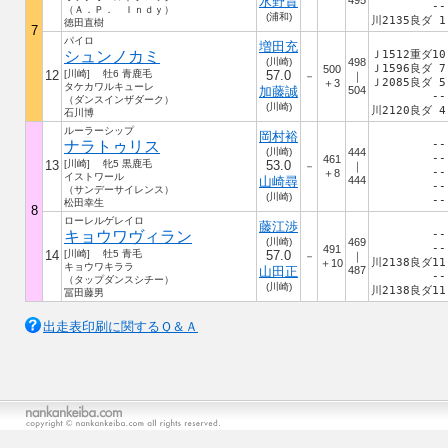
水野貴
495
--
（Ａ．Ｐ． Ｉｎｄｙ）
(浦和)
川2135良ダ 1
徳田直樹
7
パイロ
増田充
シュンノカミ
Ｊ1512重ダ10
(川崎)
498
Ｊ1596良ダ 7
500
12
[川崎] 牡6 青鹿毛
57.0
－
｜
Ｊ2085良ダ 5
＋3
タケカワルキューレ
加藤誠
504
--
（ダンスインザダーク）
(川崎)
川2120良ダ 4
石川博
ルーラーシップ
岡村裕
ナラトゥリス
--
(川崎)
444
--
461
13
[川崎] 牝5 黒鹿毛
53.0
－
｜
--
＋8
イストワール
山崎尋
444
--
（サンデーサイレンス）
(川崎)
--
松田幸生
8
ローレルゲレイロ
藤江渉
キョウワヴィラン
--
(川崎)
469
--
491
14
[川崎] 牡5 青毛
57.0
－
｜
川2138良ダ11
＋10
キョウワキララ
山田正
487
--
（タップダンスシチー）
(川崎)
川2138良ダ11
冨田藤男
出走表印刷に関するＱ＆Ａ