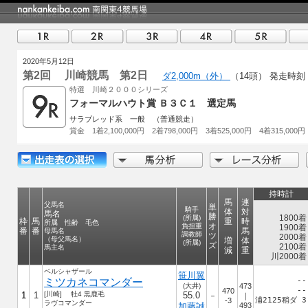
2020年5月12日
第2回 川崎競馬 第2日
ダ2,000m（外）
（14頭）
発走時刻 1
特選 川崎２０００シリーズ
フォーマルハウト賞 Ｂ３Ｃ１ 選定馬
サラブレッド系 一般 （普通競走）
賞金 1着2,100,000円 2着798,000円 3着525,000円 4着315,000円
持時計
馬
連
父馬名
単
騎手
体
対
馬名
勝
1800着
(所属)
枠
馬
重
時
所属 性齢 毛色
オ
負担重
1900着
番
番
馬
母馬名
調教師
ツ
2000着
（母父馬名）
増
体
(所属)
ズ
2100着
馬主名
減
重
川2000着
ベルシャザール
笹川翼
ミツカネコマンダー
--
(大井)
473
--
470
1
1
[川崎] 牡4 黒鹿毛
55.0
－
｜
浦2125稍ダ 3
-3
ラヴコマンダー
加藤誠
493