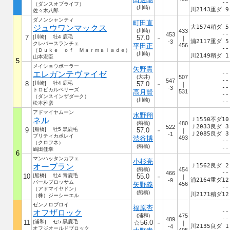
--
（ダンスオブライフ）
(川崎)
川2143重ダ 9
佐々木八郎
ダノンシャンティ
町田直
ジュウワンマックス
大1574稍ダ 5
(川崎)
433
--
453
7
[川崎] 牡4 鹿毛
57.0
－
｜
浦2117重ダ 5
-3
クレバースランチェ
平田正
456
--
（Ｄｕｋｅ ｏｆ Ｍａｒｍａｌａｄｅ）
(川崎)
川2149稍ダ 1
山本宏臣
5
メイショウボーラー
矢野貴
エレガンテヴァイゼ
--
(大井)
507
--
547
8
[川崎] 牡4 鹿毛
57.0
－
｜
--
-3
トロピカルベリーズ
高月賢
531
--
（ダンスインザダーク）
(川崎)
--
松本雅彦
アドマイヤムーン
水野翔
ネル
Ｊ1550不ダ10
(船橋)
480
Ｊ2033良ダ 3
522
9
[船橋] 牡5 黒鹿毛
57.0
－
｜
Ｊ2085良ダ 3
-1
プリティカポレイ
渋谷博
493
--
（クロフネ）
(船橋)
--
嶋田佳幸
6
マンハッタンカフェ
小杉亮
オーブラン
Ｊ1562良ダ 2
(船橋)
454
--
466
10
[船橋] 牡4 青鹿毛
55.0
－
｜
浦2164重ダ12
-9
パールブロッサム
矢野義
456
--
（アドマイヤドン）
(船橋)
川2171稍ダ12
（株）ジーシーエル
ゼンノロブロイ
福原杏
オフザロック
--
(浦和)
475
--
489
11
[浦和] セ5 黒鹿毛
☆56.0
－
｜
川2135良ダ 1
-4
オフジオールドブロック