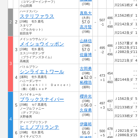
--
（コマンダーインチーフ）
(川崎)
川2161稍ダ 4
小山田満
ハードスパン
真島大
ステリファラス
大1562稍ダ 1
(大井)
486
--
507
2
2
[川崎] 牡5 鹿毛
57.0
－
｜
川2142良ダ 1
-1
スタリア
高月賢
498
--
（アルカセット）
(川崎)
川2142良ダ 1
前田良平
メイショウサムソン
山林信
メイショウイッポン
Ｊ1527重ダ 8
(川崎)
486
Ｊ2012良ダ11
495
3
[川崎] 牡6 鹿毛
57.0
－
｜
Ｊ2082良ダ11
-2
エスジーボナンザ
佐藤博
496
--
（ブライアンズタイム）
(川崎)
川2121良ダ 4
高橋貢
3
バトルプラン
古岡勇
シンライエトワール
--
(川崎)
454
--
473
4
[浦和] 牡5 黒鹿毛
▲52.0
－
｜
浦2144良ダ 7
＋1
ハニーダンサー
柘榴浩
460
--
（Ｄａｎｅｈｉｌｌ Ｄａｎｃｅｒ）
(浦和)
--
（株）心頼ＬｏｏＰ
スパイキュール
櫻井光
ブラックスナイパー
Ｊ1562良ダ 5
(川崎)
497
--
497
5
[川崎] セ7 黒鹿毛
☆56.0
－
｜
川2133稍ダ 7
＋3
ノーブルファニー
久保勇
521
--
（ディアブロ）
(川崎)
川2133稍ダ 7
大野春男
4
ディープブリランテ
伊藤裕
ヒミノブリランテ
--
(川崎)
478
Ｊ2021良ダ 9
500
6
[川崎] 牡6 栗毛
55.0
－
｜
Ｊ2086良ダ15
＋5
タイキメビウス
田邊陽
498