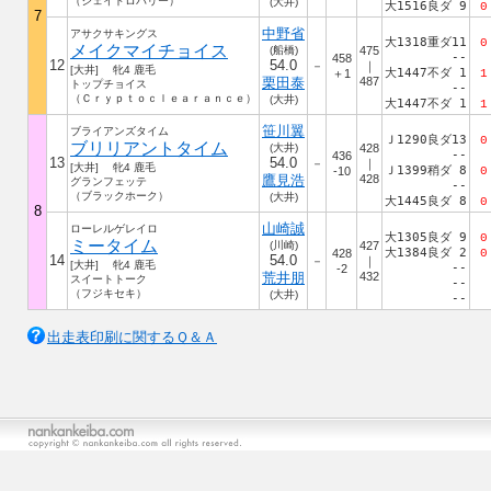
（ジェイドロバリー）
(大井)
大1516良ダ 9
0
7
中野省
アサクサキングス
大1318重ダ11
0
メイクマイチョイス
(船橋)
475
--
458
12
54.0
－
｜
[大井] 牝4 鹿毛
大1447不ダ 1
＋1
1
栗田泰
487
トップチョイス
--
（Ｃｒｙｐｔｏｃｌｅａｒａｎｃｅ）
(大井)
大1447不ダ 1
1
笹川翼
ブライアンズタイム
Ｊ1290良ダ13
0
ブリリアントタイム
(大井)
428
--
436
13
54.0
－
｜
[大井] 牝4 鹿毛
Ｊ1399稍ダ 8
-10
0
鷹見浩
428
グランフェッテ
--
（ブラックホーク）
(大井)
大1445良ダ 8
0
8
山崎誠
ローレルゲレイロ
大1305良ダ 9
0
ミータイム
(川崎)
427
大1384良ダ 2
428
0
14
54.0
－
｜
[大井] 牝4 鹿毛
--
-2
荒井朋
432
スイートトーク
--
（フジキセキ）
(大井)
--
出走表印刷に関するＱ＆Ａ