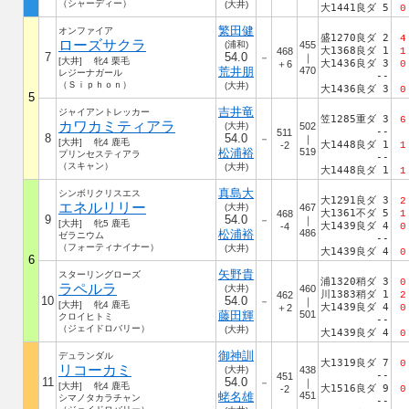
（シャーディー）
(大井)
大1441良ダ 5
0
繁田健
オンファイア
盛1270良ダ 2
4
ローズサクラ
(浦和)
455
大1368良ダ 1
468
1
7
54.0
－
｜
[大井] 牝4 栗毛
大1436良ダ 3
＋6
0
荒井朋
470
レジーナガール
--
（Ｓｉｐｈｏｎ）
(大井)
大1436良ダ 3
0
5
吉井竜
ジャイアントレッカー
笠1285重ダ 3
6
カワカミティアラ
(大井)
502
--
511
8
54.0
－
｜
[大井] 牝4 鹿毛
大1448良ダ 1
-2
1
松浦裕
519
プリンセスティアラ
--
（スキャン）
(大井)
大1448良ダ 1
1
真島大
シンボリクリスエス
大1291良ダ 3
2
エネルリリー
(大井)
467
大1361不ダ 5
468
1
9
54.0
－
｜
[大井] 牝5 鹿毛
大1439良ダ 4
-4
0
松浦裕
486
ゼラニウム
--
（フォーティナイナー）
(大井)
大1439良ダ 4
0
6
矢野貴
スターリングローズ
浦1320稍ダ 3
0
ラペルラ
(大井)
460
川1383稍ダ 1
462
2
10
54.0
－
｜
[大井] 牝4 鹿毛
大1439良ダ 4
＋2
0
藤田輝
501
クロイヒトミ
--
（ジェイドロバリー）
(大井)
大1439良ダ 4
0
御神訓
デュランダル
大1319良ダ 7
0
リコーカミ
(大井)
438
--
451
11
54.0
－
｜
[大井] 牝4 鹿毛
大1516良ダ 9
-2
0
蛯名雄
451
シマノタカラチャン
--