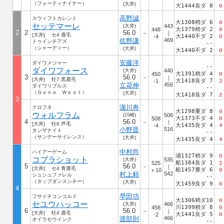
（フォーティナイナー）
(大井)
大1444良ダ 8
0
高野誠
スウィフトカレント
大1308稍ダ 6
0
セッテマーレ
(大井)
443
大1379稍ダ 2
448
0
2
2
56.0
－
｜
[大井] セ4 鹿毛
大1440不ダ 2
-4
0
佐野謙
469
トゥインチアズ
--
（シャーディー）
(大井)
大1440不ダ 2
0
安藤洋
ダイワメジャー
--
ダイワフォース
(大井)
440
大1391稍ダ 4
450
0
3
56.0
－
｜
[大井] 牡7 黒鹿毛
大1418良ダ 7
-1
2
立花伸
456
ダイワリプルス
--
（Ｇｏｎｅ Ｗｅｓｔ）
(大井)
大1418良ダ 7
2
3
瀧川寿
クロフネ
大1298重ダ 8
0
ウォルフラム
(川崎)
506
大1373不ダ 4
508
0
4
56.0
－
｜
[大井] 牡6 芦毛
大1435良ダ 4
-4
4
小野晋
516
タンザナイト
--
（サンデーサイレンス）
(大井)
大1435良ダ 4
4
中村尚
ハイアーゲーム
浦1327稍ダ 9
0
コブラショット
(大井)
535
船1384良ダ 1
525
2
5
56.0
－
｜
[大井] セ4 青鹿毛
船1457重ダ 6
＋10
0
村上頼
542
シュシュファレル
--
（タップダンスシチー）
(大井)
大1459良ダ 9
0
4
早田功
フサイチコンコルド
大1306稍ダ10
0
セユウハッコー
(大井)
466
川1399稍ダ 8
458
0
6
56.0
－
｜
[大井] 牡4 鹿毛
大1441良ダ 5
-2
0
渡部則
466
オイラセウインク
--