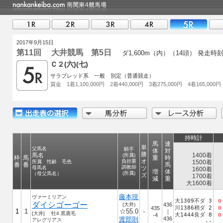
2017年9月15日
第11回 大井競馬 第5日
ダ1,600m（内）（14頭）
発走時刻 
Ｃ２(六)(七)
サラブレッド系 一般 別定（普通競走）
賞金 1着1,100,000円 2着440,000円 3着275,000円 4着165,000円
持時計
馬
連
単
父馬名
騎手
体
対
勝
馬名
1400着
(所属)
枠
馬
重
時
オ
負担重
所属 性齢 毛色
1500着
番
番
馬
調教師
母馬名
ツ
1600着
増
体
(所属)
（母父馬名）
ズ
1700着
減
重
大1600着
藤本現
ヴァーミリアン
大1309不ダ 3
0
ダイシゴーゴー
(大井)
436
川1386稍ダ 2
435
0
1
1
☆55.0
－
｜
[大井] 牡4 黒鹿毛
大1444良ダ 8
-4
0
渡部則
436
アレグリアス
--