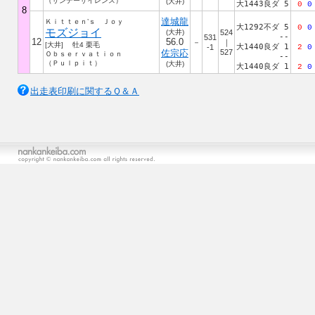
（サンデーサイレンス）
(大井)
大1443良ダ 5
0
0
8
達城龍
Ｋｉｔｔｅｎ’ｓ Ｊｏｙ
大1292不ダ 5
0
0
モズジョイ
(大井)
524
--
531
12
56.0
－
｜
[大井] 牡4 栗毛
大1440良ダ 1
-1
2
0
佐宗応
527
Ｏｂｓｅｒｖａｔｉｏｎ
--
（Ｐｕｌｐｉｔ）
(大井)
大1440良ダ 1
2
0
出走表印刷に関するＱ＆Ａ