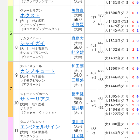
（サクラバクシンオー）
(大井)
大1431良ダ 5
0
0
矢野貴
ヴァーミリアン
大1300良ダ 2
0
1
ネクスト
(大井)
473
--
477
7
56.0
－
｜
[大井] 牡4 鹿毛
Ｊ1432良ダ13
-2
0
1
小野晋
485
クリールダイナー
Ｊ1479不ダ11
0
0
（ロックオブジブラルタル）
(大井)
大1445稍ダ 3
0
1
6
真島大
サムライハート
大1313良ダ 1
1
0
シャイガイ
(大井)
447
--
451
8
56.0
－
｜
[大井] 牡4 青鹿毛
大1432良ダ 1
＋1
2
1
蛯名雄
453
キシュウプリンセス
--
（ウォーニング）
(大井)
大1432良ダ 1
2
1
和田譲
スパイキュール
大1300不ダ 4
0
0
カシノキュート
(大井)
433
--
437
9
54.0
－
｜
[大井] 牝3 栗毛
大1446稍ダ 6
＋3
0
0
三坂盛
433
マドモアゼルノン
--
（アフリート）
(大井)
大1446稍ダ 6
0
0
7
繁田健
ストーミングホーム
大1305不ダ 8
0
0
サトーリアス
(浦和)
464
大1394重ダ 7
486
0
0
10
56.0
－
｜
[大井] 牡5 鹿毛
大1422稍ダ 5
＋3
2
0
荒井朋
482
ザミリア
Ｊ1484良ダ 8
0
0
（Ｃａｐｅ Ｃｒｏｓｓ）
(大井)
大1422稍ダ 5
2
0
瀬川将
タニノギムレット
大1300重ダ 7
0
0
エンジェルサイン
(大井)
--
483
11
56.0
－
-
[大井] 牡4 黒鹿毛
大1443良ダ 5
-3
0
0
月岡健
エルダンジュ
--