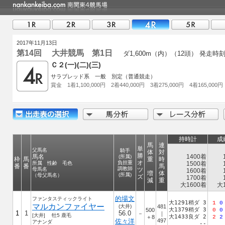
2017年11月13日
第14回 大井競馬 第1日
ダ1,600m（内）（12頭）
発走時
Ｃ２(一)(二)(三)
サラブレッド系 一般 別定（普通競走）
賞金 1着1,100,000円 2着440,000円 3着275,000円 4着165,000円
持時計
成
馬
連
単
父馬名
騎手
体
対
勝
馬名
1400着
(所属)
枠
馬
重
時
オ
負担重
所属 性齢 毛色
1500着
番
番
馬
調教師
母馬名
ツ
1600着
増
体
(所属)
（母父馬名）
ズ
1700着
減
重
大1600着
大1
的場文
ファンタスティックライト
大1291稍ダ 3
1
0
マルカンファイヤー
(大井)
481
大1379稍ダ 3
500
0
0
1
1
56.0
－
｜
[大井] 牡5 鹿毛
大1433良ダ 2
＋8
2
2
佐々洋
497
アナンダ
--