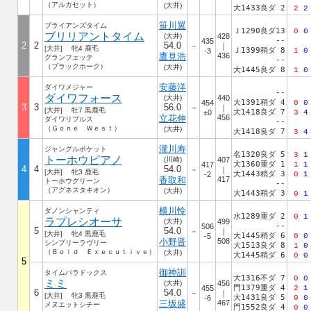
（アルカセット）
(大井)
大1433良ダ 2
2
2
笹川翼
ブライアンズタイム
Ｊ1290良ダ13
0
0
ブリリアントタイム
(大井)
428
--
435
2
2
54.0
－
｜
[大井] 牝4 鹿毛
Ｊ1399稍ダ 8
-3
1
0
鷹見浩
436
グランフェッテ
--
（ブラックホーク）
(大井)
大1445良ダ 8
1
0
安藤洋
ダイワメジャー
--
ダイワフォース
(大井)
440
大1391稍ダ 4
454
0
0
3
3
56.0
－
｜
[大井] 牡7 黒鹿毛
大1418良ダ 7
±0
3
4
立花伸
456
ダイワリプルス
--
（Ｇｏｎｅ Ｗｅｓｔ）
(大井)
大1418良ダ 7
3
4
瀧川寿
ジャングルポケット
名1320良ダ 5
3
1
トーホウピアノ
(川崎)
407
大1360重ダ 1
417
1
1
4
4
54.0
－
｜
[大井] 牝3 鹿毛
大1443稍ダ 3
-2
0
1
香取和
417
トーホウグリーン
--
（アグネスタキオン）
(大井)
大1443稍ダ 3
0
1
横川怜
ダノンシャンティ
水1289重ダ 2
0
1
ラプレシオーサ
(大井)
499
--
506
5
54.0
－
｜
[大井] 牝4 黒鹿毛
大1445稍ダ 6
-5
0
0
小野晋
508
シンプリーラヴリー
大1513良ダ 8
1
0
（Ｂｏｌｄ Ｅｘｅｃｕｔｉｖｅ）
(大井)
大1445稍ダ 6
0
0
5
御神訓
タイムパラドックス
大1316不ダ 7
0
0
ミミ
(大井)
456
門1379重ダ 4
455
2
1
6
54.0
－
｜
[大井] 牝3 黒鹿毛
大1431良ダ 5
-6
0
0
三坂盛
467
メヌエットシチー
門1552良ダ 4
0
0