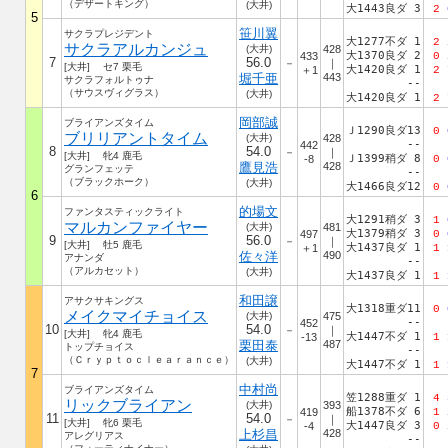
（デザートキング）
(大井)
大1443良ダ 3
2
5
笹川翼
サクラプレジデント
大1277不ダ 1
2
サクラアルカンジュ
(大井)
428
大1370良ダ 2
433
0
7
56.0
－
｜
[大井] セ7 栗毛
大1420良ダ 1
＋1
2
堀千亜
443
サクラフォルトゥナ
--
（サウスヴィグラス）
(大井)
大1420良ダ 1
2
岡部誠
ブライアンズタイム
Ｊ1290良ダ13
0
ブリリアントタイム
(大井)
428
--
442
8
54.0
－
｜
[大井] 牝4 鹿毛
Ｊ1399稍ダ 8
-8
0
鷹見浩
428
グランフェッテ
--
（ブラックホーク）
(大井)
大1466良ダ12
0
6
的場文
ファンタスティックライト
大1291稍ダ 3
1
マルカンファイヤー
(大井)
481
大1379稍ダ 3
497
0
9
56.0
－
｜
[大井] 牡5 鹿毛
大1437良ダ 1
＋1
1
佐々洋
490
アナンダ
--
（アルカセット）
(大井)
大1437良ダ 1
1
和田譲
アサクサキングス
大1318重ダ11
0
メイクマイチョイス
(大井)
475
--
452
10
54.0
－
｜
[大井] 牝4 鹿毛
大1447不ダ 1
-13
1
栗田泰
487
トップチョイス
--
（Ｃｒｙｐｔｏｃｌｅａｒａｎｃｅ）
(大井)
大1447不ダ 1
1
7
中村尚
ブライアンズタイム
笠1288重ダ 1
4
リックブライアン
(大井)
393
船1378不ダ 6
419
1
11
54.0
－
｜
[大井] 牝6 栗毛
大1447良ダ 3
-4
0
上杉昌
428
アレグリアス
--