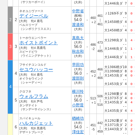
（サツカーボーイ）
(大井)
大1446良ダ 7
0
中野省
ネオユニヴァース
Ｊ1269不ダ 9
0
デイジーベル
(船橋)
461
--
460
2
2
54.0
－
｜
[大井] 牝4 鹿毛
大1450稍ダ 4
＋2
0
渡邉和
461
ベルスリーブ
--
（シンボリクリスエス）
(大井)
大1450稍ダ 4
0
真島大
トーホウエンペラー
大1298良ダ 1
4
ホイストポイント
(大井)
473
--
486
3
3
56.0
－
｜
[大井] 牡4 黒鹿毛
大1446良ダ 1
-2
1
秋吉和
485
スピードビウ
--
（ウイニングチケット）
(大井)
大1446良ダ 1
1
早田功
フサイチコンコルド
大1306稍ダ10
0
セユウハッコー
(大井)
466
川1399稍ダ 8
452
0
4
56.0
－
｜
[大井] 牡4 鹿毛
大1453良ダ 4
＋2
0
渡部則
466
オイラセウインク
--
（シャーディー）
(大井)
大1453良ダ 4
0
4
横川怜
クロフネ
大1298重ダ 8
0
ウォルフラム
(大井)
506
大1373不ダ 4
513
0
5
56.0
－
｜
[大井] 牡6 芦毛
大1435良ダ 4
＋1
4
小野晋
516
タンザナイト
--
（サンデーサイレンス）
(大井)
大1435良ダ 4
4
楢崎功
スパイキュール
大1292重ダ 4
0
ハルカジェット
(大井)
442
大1371良ダ 2
451
2
6
54.0
－
｜
[大井] 牝6 黒鹿毛
大1443良ダ 3
-5
2
澤佳宏
459
デザートブレーク
--