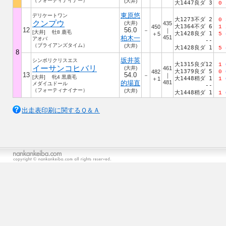
（フォーティナイナー）
(大井)
大1447良ダ 3
0
東原悠
デリケートワン
大1273不ダ 2
0
クンプウ
(大井)
435
大1364不ダ 6
450
1
12
56.0
－
｜
[大井] 牡8 鹿毛
大1428良ダ 1
＋5
5
柏木一
451
アオバ
--
（ブライアンズタイム）
(大井)
大1428良ダ 1
5
8
坂井英
シンボリクリスエス
大1315良ダ12
1
イーサンコヒバリ
(大井)
461
大1379良ダ 5
482
0
13
54.0
－
｜
[大井] 牝4 黒鹿毛
大1448稍ダ 1
＋1
1
的場直
481
メダイユドール
--
（フォーティナイナー）
(大井)
大1448稍ダ 1
1
出走表印刷に関するＱ＆Ａ