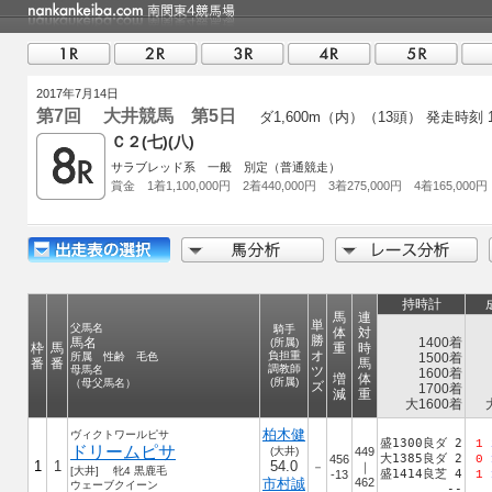
2017年7月14日
第7回 大井競馬 第5日
ダ1,600m（内）（13頭）
発走時刻 1
Ｃ２(七)(八)
サラブレッド系 一般 別定（普通競走）
賞金 1着1,100,000円 2着440,000円 3着275,000円 4着165,000円
持時計
馬
連
単
父馬名
騎手
体
対
勝
馬名
1400着
(所属)
枠
馬
重
時
オ
負担重
所属 性齢 毛色
1500着
番
番
馬
調教師
母馬名
ツ
1600着
増
体
(所属)
（母父馬名）
ズ
1700着
減
重
大1600着
柏木健
ヴィクトワールピサ
盛1300良ダ 2
1
ドリームピサ
(大井)
449
大1385良ダ 2
456
0
1
1
54.0
－
｜
[大井] 牝4 黒鹿毛
盛1414良芝 4
-13
1
市村誠
462
ウェーブクイーン
--