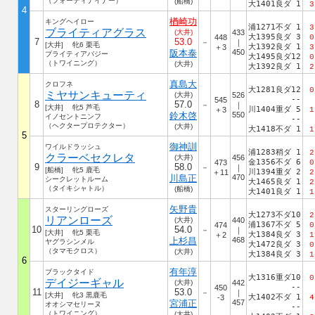
（フォーティナイナー）
(船橋)
大1401良ダ 1
3
4
楢崎功
キングヘイロー
浦1271不ダ 1
3
ブライティアグラス
(大井)
433
大1395良ダ 3
448
0
7
53.0
－
｜
[大井] 牝6 栗毛
大1392良ダ 1
＋3
3
阪本泰
450
ブライティアバジー
大1495良ダ12
0
（トワイニング）
(大井)
大1392良ダ 1
2
真島大
クロフネ
大1281良ダ12
0
ミヤサンキューティ
(大井)
526
--
545
8
57.0
－
｜
[大井] 牝5 芦毛
川1404重ダ 5
＋3
1
鈴木啓
550
イノセントニンフ
--
（ヘクタープロテクター）
(大井)
大1418不ダ 1
1
5
御神訓
ワイルドラッシュ
浦1283稍ダ 1
2
クラーベセクレタ
(大井)
456
金1356不ダ 6
473
0
9
58.0
－
｜
[船橋] 牝5 鹿毛
川1394重ダ 2
＋11
2
川島正
470
シークレットルーム
大1465良ダ 1
2
（タイキシャトル）
(船橋)
大1401良ダ 1
1
矢野貴
スターリングローズ
大1273不ダ10
2
リアンローズ
(大井)
440
浦1367不ダ 5
474
0
10
54.0
－
｜
[大井] 牝5 栗毛
大1384良ダ 3
＋2
1
上杉昌
468
ヤグラシンメル
大1472良ダ 3
0
（タマモクロス）
(大井)
大1384良ダ 3
1
6
有年淳
ブラックタイド
大1316重ダ10
0
デイジーギャル
(大井)
442
--
450
11
53.0
－
｜
[大井] 牝3 黒鹿毛
大1402不ダ 1
-3
4
宮浦正
457
オオシマセリーヌ
--
（トワイニング）
(大井)