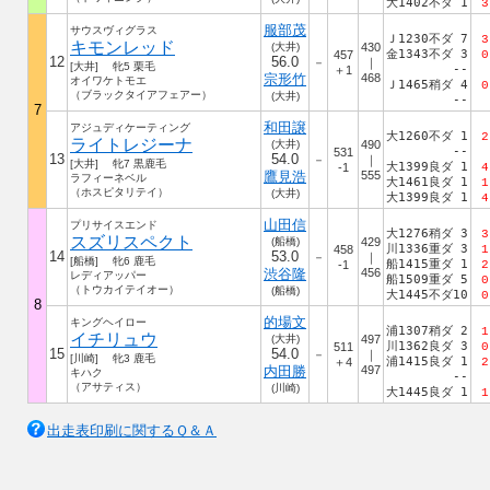
大1402不ダ 1
3
服部茂
サウスヴィグラス
Ｊ1230不ダ 7
3
キモンレッド
(大井)
430
金1343不ダ 3
457
0
12
56.0
－
｜
[大井] 牝5 栗毛
--
＋1
宗形竹
468
オイワケトモエ
Ｊ1465稍ダ 4
0
（ブラックタイアフェアー）
(大井)
--
7
和田譲
アジュディケーティング
大1260不ダ 1
2
ライトレジーナ
(大井)
490
--
531
13
54.0
－
｜
[大井] 牝7 黒鹿毛
大1399良ダ 1
-1
4
鷹見浩
555
ラフィーネベル
大1461良ダ 1
1
（ホスピタリテイ）
(大井)
大1399良ダ 1
4
山田信
プリサイスエンド
大1276稍ダ 3
3
スズリスペクト
(船橋)
429
川1336重ダ 3
458
1
14
53.0
－
｜
[船橋] 牝6 鹿毛
船1415重ダ 1
-1
2
渋谷隆
456
レディアッパー
船1509重ダ 5
0
（トウカイテイオー）
(船橋)
大1445不ダ10
0
8
的場文
キングヘイロー
浦1307稍ダ 2
1
イチリュウ
(大井)
497
川1362良ダ 3
511
0
15
54.0
－
｜
[川崎] 牝3 鹿毛
浦1415良ダ 1
＋4
2
内田勝
497
キハク
--
（アサティス）
(川崎)
大1445良ダ 1
1
出走表印刷に関するＱ＆Ａ