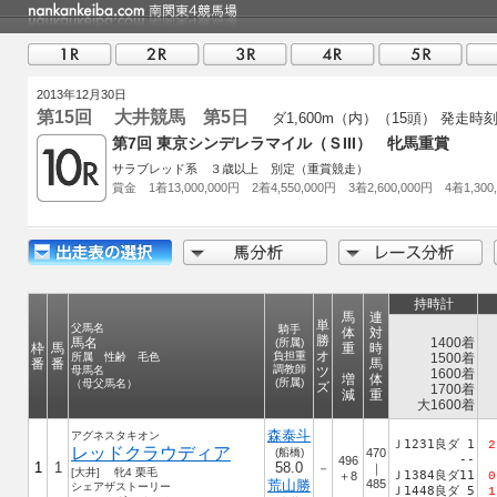
2013年12月30日
第15回 大井競馬 第5日
ダ1,600m（内）（15頭）
発走時刻 
第7回 東京シンデレラマイル（ＳIII） 牝馬重賞
サラブレッド系 ３歳以上 別定（重賞競走）
賞金 1着13,000,000円 2着4,550,000円 3着2,600,000円 4着1,300
持時計
馬
連
単
父馬名
騎手
体
対
勝
馬名
1400着
(所属)
枠
馬
重
時
オ
負担重
所属 性齢 毛色
1500着
番
番
馬
調教師
母馬名
ツ
1600着
増
体
(所属)
（母父馬名）
ズ
1700着
減
重
大1600着
森泰斗
アグネスタキオン
Ｊ1231良ダ 1
2
レッドクラウディア
(船橋)
470
--
496
1
1
58.0
－
｜
[大井] 牝4 栗毛
Ｊ1384良ダ11
＋8
0
荒山勝
485
シェアザストーリー
Ｊ1448良ダ 5
1