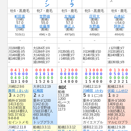
ズ
ン
ラ
牡6・黒鹿毛
牝7・鹿毛
牡5・鹿毛
牝5・黒鹿毛
牡6・鹿毛
町田直
笠野雄
左海誠
庄司大
山本紀
(川崎)
(船橋)
(船橋)
(船橋)
(船橋)
57.0
55.0
57.0
53.0
☆54.0
秋山重
佐藤厚
林正人
矢野義
阿井正
(川崎)
(船橋)
(船橋)
(船橋)
(船橋)
510(-1)
494(＋2)
497(±0)
449(±0)
464(-6)
－
－
－
－
－
川1308重ダ1
大1264不ダ4
--
--
Ｊ1270重ダ7
川1340良ダ5
川1366不ダ4
川1350良ダ1
川1349重ダ10
川1331稍ダ1
川1406重ダ5
大1426良ダ2
Ｊ1399重ダ7
大1407良ダ3
船1409重ダ1
船1482重ダ4
札1488良ダ4
Ｊ1485良ダ5
船1480良ダ1
--
--
浦1388良ダ7
--
--
浦1393良ダ8
0
4
1
1
0
0
0
0
0
0
1
2
3
0
0
1
3
0
0
0
0
1
3
0
0
0
5
0
0
0
0
1
0
1
0
0
0
0
0
0
0
0
0
0
0
0
5
0
1
0
0
4
0
1
0
0
0
0
0
0
0
4
0
0
0
0
2
0
0
0
0
0
0
0
0
1
13
1
0
0
1
5
2
6
1
1
4
0
0
0
1
5
4
0
0
0
2
3
2
1
川崎12.9.6
大井13.2.19
川崎12.11.9
船橋12.9.4
能試
舞岡（まいお
紅梅賞
川崎宿（かわ
伏姫（ふせひ
船橋
3
2
5
1
13.2.26
Ａ２(下)
Ａ２
Ｂ１(二)Ｂ
Ｂ２
1200
稍外ダ1600
重外ダ1200
重外ダ1600
重外ダ1600
4レース
1413 (0.5)
1142 (0.3)
1418 (0.6)
1409 (0.4)
506k
53.0 町田直
51.0 笠野雄
55.0 御神訓
57.0 澤田龍
1173
14頭14番9人
15頭10番7人
10頭9番4人
10頭5番2人
501 37.6(1)
483 38.8(5)
453 39.2(6)
468 38.2(1)
9-8-8-8
6-6
4-4-3-5
2-2-2-2
セイントメモ
トップグラス
ガイエスブル
マルヒロブラ
川崎12.11.8
船橋13.3.11
船橋13.3.12
浦和12.11.23
船橋12.9.28