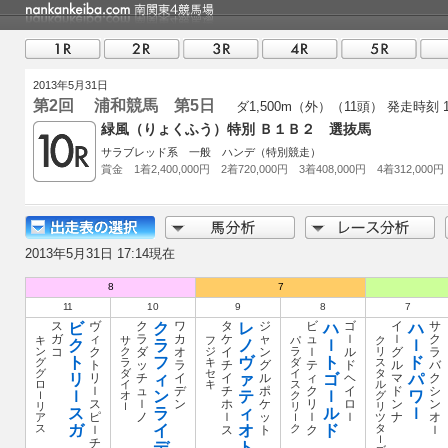
2013年5月31日
第2回 浦和競馬 第5日
ダ1,500m（外）（11頭）
発走時刻 1
緑風（りょくふう）特別 Ｂ１Ｂ２ 選抜馬
サラブレッド系 一般 ハンデ（特別競走）
賞金 1着2,400,000円 2着720,000円 3着408,000円 4着312,000円
2013年5月31日 17:14現在
8
7
11
10
9
8
7
ス
ビ
ヴ
ク
ク
ワ
タ
レ
ジ
ビ
ハ
ゴ
イ
ハ
サ
ガ
ィ
ラ
カ
ケ
ャ
ュ
ｌ
ｌ
ク
キ
サ
フ
パ
ク
ク
ラ
ノ
ｌ
ｌ
ン
コ
ク
ク
ダ
オ
ジ
イ
ン
ラ
ｌ
ル
リ
グ
ラ
ト
フ
ヴ
ト
ド
グ
ラ
キ
ダ
ス
ト
ッ
ラ
チ
グ
テ
ド
ル
バ
グ
ダ
セ
イ
タ
リ
ィ
ァ
ゴ
パ
リ
チ
イ
イ
ル
ィ
ヘ
マ
ク
ロ
イ
キ
ス
ル
ｌ
ュ
デ
チ
ポ
ク
イ
ド
シ
ｌ
ン
テ
ｌ
ワ
ｌ
オ
ク
グ
ス
ｌ
ン
ホ
ケ
リ
ロ
ン
ン
リ
ｌ
リ
リ
ス
ラ
ィ
ル
ｌ
ピ
ノ
ｌ
ッ
ｌ
ｌ
ナ
オ
ア
ｌ
ツ
ガ
イ
オ
ド
ス
ク
タ
ｌ
ス
ト
ク
ｌ
ｌ
チ
デ
ト