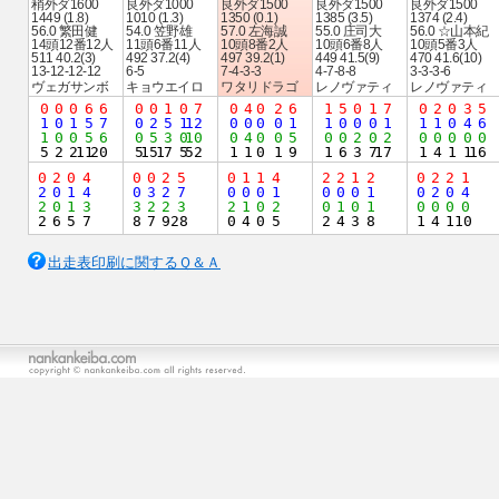
稍外ダ1600
良外ダ1000
良外ダ1500
良外ダ1500
良外ダ1500
1449 (1.8)
1010 (1.3)
1350 (0.1)
1385 (3.5)
1374 (2.4)
56.0 繁田健
54.0 笠野雄
57.0 左海誠
55.0 庄司大
56.0 ☆山本紀
14頭12番12人
11頭6番11人
10頭8番2人
10頭6番8人
10頭5番3人
511 40.2(3)
492 37.2(4)
497 39.2(1)
449 41.5(9)
470 41.6(10)
13-12-12-12
6-5
7-4-3-3
4-7-8-8
3-3-3-6
ヴェガサンボ
キョウエイロ
ワタリドラゴ
レノヴァティ
レノヴァティ
0
0
0
6
6
0
0
1
0
7
0
4
0
2
6
1
5
0
1
7
0
2
0
3
5
1
0
1
5
7
0
2
5
1
12
0
0
0
0
1
1
0
0
0
1
1
1
0
4
6
1
0
0
5
6
0
5
3
0
10
0
4
0
0
5
0
0
2
0
2
0
0
0
0
0
5
2
2
11
20
5
15
17
5
52
1
1
0
1
9
1
6
3
7
17
1
4
1
1
16
0
2
0
4
0
0
2
5
0
1
1
4
2
2
1
2
0
2
2
1
2
0
1
4
0
3
2
7
0
0
0
1
0
0
0
1
0
2
0
4
2
0
1
3
3
2
2
3
2
1
0
2
0
1
0
1
0
0
0
0
2
6
5
7
8
7
9
28
0
4
0
5
2
4
3
8
1
4
1
10
出走表印刷に関するＱ＆Ａ