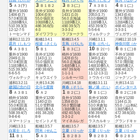
日高（ひだか
スポーツニッ
桜月（さくら
霜月（しもつ
長月（ながつ
5
3
3
7
4
Ａ３(下)
Ｂ１Ｂ２
Ｂ３(二)
Ａ３Ｂ１
Ｂ１(二)
重外ダ1600
良外ダ1000
良外ダ1600
重外ダ1900
重外ダ1500
1406 (0.7)
1004 (0.9)
1431 (1.0)
2053 (1.7)
1343 (0.4)
57.0 町田直
55.0 張田京
56.0 左海誠
53.0 御神訓
57.0 澤田龍
12頭8番9人
10頭8番2人
11頭9番2人
11頭9番3人
12頭4番2人
510 39.3(3)
486 36.6(5)
490 39.5(7)
453 39.9(7)
468 40.1(4)
12-12-7-5
4-3
3-3-3-2
5-5-6-6
3-3-3-1
トーセンマド
ダイワフラッ
ラプタークラ
ヴォルテック
ヴェガサンボ
浦和12.11.23
船橋13.4.1
船橋13.4.5
川崎13.1.1
川崎12.10.19
霜月（しもつ
桜波（さくら
玄鳥（げんち
迎春（げいし
神奈川宿（か
6
5
1
10
6
Ａ３Ｂ１
Ｂ１
Ｂ３(二)
Ｂ２(一)
Ｂ１(二)Ｂ
重外ダ1900
良外ダ1200
稍外ダ1600
重外ダ1500
不外ダ1600
2049 (1.3)
1143 (1.1)
1428 (0.5)
1349 (1.4)
1409 (1.2)
57.0 町田直
55.0 張田京
56.0 左海誠
54.0 的場文
57.0 澤田龍
11頭3番6人
7頭6番3人
14頭5番1人
14頭10番5人
10頭5番2人
515 39.3(5)
490 38.6(5)
497 39.6(4)
460 38.5(5)
466 40.2(7)
6-6-5-5
3-3-4
1-1-1-1
11-12-13-11
3-3-3-4
ヴォルテック
キョウエイラ
シルキーバロ
トウカイバロ
ジャクソンラ
浦和13.2.11
大井13.4.26
川崎13.4.18
船橋13.1.11
大井13.4.11
建国記念の日
北斗七星賞
爽春（そうし
鯛ノ浦（たい
ポインタース
8
6
1
9
8
Ａ３Ｂ１
Ａ２
Ｂ２(二)
Ｂ１(二)
Ｂ２(二)Ｂ
稍外ダ1600
重外ダ1200
良外ダ1500
良外ダ1600
良外ダ1200
1442 (2.8)
1140 (2.0)
1358 (0.0)
1439 (1.6)
1144 (1.3)
55.0 町田直
51.0 笠野雄
56.0 繁田健
53.0 米倉知
55.0 △山本紀
11頭6番6人
16頭1番6人
13頭6番3人
13頭6番7人
13頭5番6人
508 39.4(7)
491 38.2(8)
492 40.5(4)
456 39.6(9)
472 38.6(10)
9-8-6-6
8-9
3-3-1-2
6-8-4-6
5-6
スマートジョ
セイントメモ
マイネルレガ
ラスカルキッ
グランドキャ
川崎13.3.1
船橋13.5.7
船橋13.5.7
船橋13.5.7
船橋13.5.7
白富士（しろ
閃光（せんこ
立夏（りっか
立夏（りっか
立夏（りっか
11
5
1
9
6
Ｂ１
Ａ３
Ｂ２Ｂ３
Ｂ２Ｂ３
Ｂ２Ｂ３