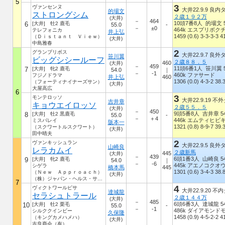
5
3
ヴァンセンヌ
大井22.9.9 良内ダ
的場文
ストロングシム
２歳１９２万
(大井)
－
464
10頭7番8人 的場文 5
6
[大井] 牡2 鹿毛
55.0
-
－
±0
464k エスプリボク
テレフォニカ
井上弘
1459 (0.6) 3-3-3-3 41
（Ｄｉｓｔａｎｔ Ｖｉｅｗ）
(大井)
中島雅春
2
グランプリボス
大井22.9.7 良外ダ
笹川翼
ビッグシシールーフ
２歳８８．５
460
(大井)
－
459
11頭6番1人 笹川翼 5
7
[大井] 牝2 鹿毛
54.0
｜
－
-1
460k ファサード
フジノドラマ
井上弘
460
1306 (0.0) 4-3-2 38.3
（フォーティナイナーズサン）
(大井)
大屋高広
6
3
モンテロッソ
大井22.9.19 不外
吉井章
キョウエイロッソ
２歳５５．５
(大井)
－
450
9頭5番8人 吉井章 54
8
[大井] 牡2 黒鹿毛
55.0
-
－
＋4
446k エムティヒビ
ミスバレイ
阪本一
1321 (0.8) 8-9-7 39.3
（スクワートルスクワート）
(大井)
田中晴夫
2
ヴァンキッシュラン
大井22.9.5 良外ダ
山崎良
レラカムイ
２歳新馬
445
(大井)
－
439
6頭1番3人 山崎良 54
9
[大井] 牝2 鹿毛
54.0
｜
－
-6
445k アエノコクオ
シゲラ
橋本馬
445
1301 (0.6) 3-4-3 38.8
（Ｎｅｗ Ａｐｐｒｏａｃｈ）
(大井)
（株）ジャパン・ヘルス・サミット
7
4
ヴィクトワールピサ
大井22.9.20 不内
達城龍
セラシュトラール
２歳１４４万
(大井)
－
485
6頭6番3人 達城龍 54
10
[大井] 牡2 栗毛
55.0
-
－
-1
486k ダイアモンド
シルククインビー
久保隆
1458 (0.9) 4-5-2-2 41
（キングカメハメハ）
(大井)
吉良商会（有）