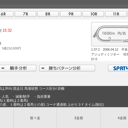
刻
15:32
満
 5着210,000円
1:37.2 2006.04.12 
アジュディミツオー 牡
57.0
はJRA) 競走日 馬場状態 コース区分/ 距離
・人気 ・減量/騎手 ・負担重量
(１着時は２着馬)
の差、１着時は２着馬との差) コーナ通過順 上がり３Ｆタイム(順位)
前々走
3走前
4走前