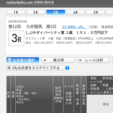
2022年10月4日
第12回 大井競馬 第2日
ダ1,600m（内）
（12頭）
発走時
しぶやダイバーシティ賞 ２歳 １５１．５万円以下
サラブレッド系 ２歳 別定（普通競走）675,000以上 1,515,000未
賞金 1着2,100,000円 2着840,000円 3着525,000円 4着315,000円
・着順 ・競馬場(J
・レース名
・頭数 ・馬番 
馬
連
オッズ
父馬名
騎手
・馬体重 ・１着馬
体
対
馬名
(所属)
・タイム(１着馬と
枠
馬
重
時
単勝
所属 性齢 毛色
負担
番
番
馬
母馬名
(人気)
調教師
（母父馬名）
複勝
増
体
(所属)
馬主名
(人気)
減
重
前走