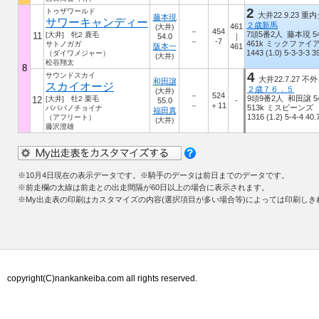
2
トゥザワールド
大井22.9.23 重内
藤本現
サワーキャンディー
２歳新馬
461
(大井)
－
454
7頭5番2人 藤本現 54
11
[大井] 牝2 鹿毛
54.0
｜
－
-7
461k ミックファイ
サトノガガ
阪本一
461
1443 (1.0) 5-3-3-3 39
（ダイワメジャー）
(大井)
松谷翔太
8
4
サウンドスカイ
大井22.7.27 不外
和田譲
スカイオージ
２歳７６．５
(大井)
－
524
9頭9番2人 和田譲 54
12
[大井] 牡2 栗毛
55.0
-
－
＋11
513k ミスビーンズ
パパパノチョイナ
福田真
1316 (1.2) 5-4-4 40.7
（アフリート）
(大井)
藤沢澄雄
※
10月4日
現在の表示データです。※騎手のデータは前日までのデータです。
※前走欄の太線は前走との出走間隔が60日以上の場合に表示されます。
※My出走表の印刷はカスタマイズの内容(選択項目が多い場合等)によっては印刷し
copyright(C)nankankeiba.com all rights reserved.