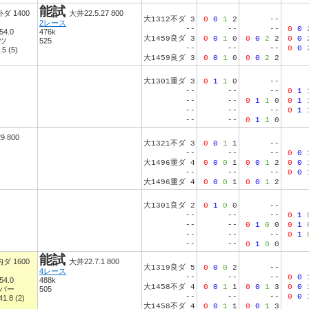
能試
外ダ 1400
大井22.5.27 800
大1312不ダ 3
0
0
1
2
--
2レース
--
--
--
0
0
4.0
476k
大1459良ダ 3
0
0
1
0
0
0
2
2
0
0
ケツ
525
--
--
--
0
0
.5 (5)
大1459良ダ 3
0
0
1
0
0
0
2
2
大1301重ダ 3
0
1
1
0
--
--
--
--
0
1
--
--
0
1
1
0
0
1
--
--
--
0
1
--
--
0
1
1
0
9 800
大1321不ダ 3
0
0
1
1
--
--
--
--
0
0
大1496重ダ 4
0
0
0
1
0
0
1
2
0
0
--
--
--
0
0
大1496重ダ 4
0
0
0
1
0
0
1
2
大1301良ダ 2
0
1
0
0
--
--
--
--
0
1
--
--
0
1
0
0
0
1
--
--
--
0
1
--
--
0
1
0
0
能試
内ダ 1600
大井22.7.1 800
大1319良ダ 5
0
0
0
2
--
4レース
--
--
--
0
0
4.0
488k
大1458不ダ 4
0
0
1
1
0
0
1
3
0
0
イバー
505
--
--
--
0
0
41.8 (2)
大1458不ダ 4
0
0
1
1
0
0
1
3