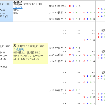
能試
内ダ 1600
大井22.6.10 800
大1344重ダ12
0
0
0
1
--
1レース
--
--
--
0
0
4.0
513k
大1473良ダ 9
0
1
0
2
0
1
0
3
0
0
イバー
540
--
--
--
0
1
42.1 (3)
大1473良ダ 9
0
1
0
2
0
1
0
3
--
--
--
--
--
--
初
--
--
--
1
0
--
--
--
1
0
--
--
1
0
1
0
3
外ダ 1400
大井22.6.9 重外ダ 1200
大1307良ダ 5
0
0
0
2
--
２歳新馬
--
--
--
初
4.0
8頭4番2人 笹川翼 54.0
大1461稍ダ 4
0
0
0
2
0
0
1
4
0
0
ヒーロー
464k マンダリンヒーロー
--
--
--
0
0
.3 (5)
1172 (1.8) 4-3 40.1 (4)
大1461稍ダ 4
0
0
0
2
0
0
1
4
7 800
--
--
--
--
--
--
初
--
--
0
1
0
2
0
1
--
--
--
0
1
--
--
0
1
0
2
大1320重ダ 4
0
0
0
1
--
--
--
--
0
0
--
--
0
0
0
2
0
0
--
--
--
0
0
--
--
0
0
0
2