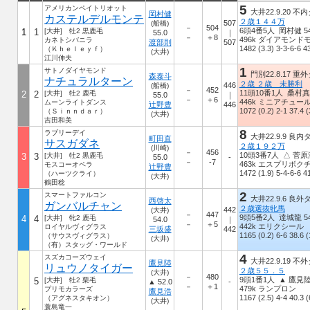
5
アメリカンペイトリオット
大井22.9.20 不内
岡村健
カステルデルモンテ
２歳１４４万
507
(船橋)
－
504
6頭4番5人 岡村健 54
1
1
[大井] 牡2 黒鹿毛
55.0
｜
－
＋8
496k ダイアモンド
カネトシバニラ
渡部則
507
1482 (3.3) 3-3-6-6 43
（Ｋｈｅｌｅｙｆ）
(大井)
江川伸夫
1
サトノダイヤモンド
門別22.8.17 重外
森泰斗
ナチュラルターン
２歳 ２歳 未勝利
446
(船橋)
－
452
11頭10番1人 桑村真 
2
2
[大井] 牡2 鹿毛
55.0
｜
－
＋6
446k ミニアチュー
ムーンライトダンス
辻野豊
446
1072 (0.2) 2-1 37.4 (
（Ｓｉｎｎｄａｒ）
(大井)
吉田和美
8
ラブリーデイ
大井22.9.9 良内ダ
町田直
サスガダネ
２歳１９２万
(川崎)
－
456
10頭3番7人 △ 菅原涼
3
3
[大井] 牡2 黒鹿毛
55.0
-
－
-7
463k エスプリボク
モスコーオペラ
辻野豊
1472 (1.9) 5-4-6-6 41
（ハーツクライ）
(大井)
鶴田稔
2
スマートファルコン
大井22.9.6 良外ダ
西啓太
ガンバルチャン
２歳選抜牝馬
442
(大井)
－
447
9頭5番2人 達城龍 54
4
4
[大井] 牝2 鹿毛
54.0
｜
－
＋5
442k エリクシール
ロイヤルヴィグラス
三坂盛
442
1165 (0.2) 6-6 38.6 (
（サウスヴィグラス）
(大井)
（有）スタッグ・ワールド
4
スズカコーズウェイ
大井22.9.19 不外
鷹見陸
リュウノタイガー
２歳５５．５
(大井)
－
480
9頭1番1人 ▲ 鷹見陸 
5
[大井] 牡2 栗毛
▲ 52.0
-
－
＋1
479k ランプロン
プリモカラーズ
鷹見浩
1167 (2.5) 4-4 40.3 (
（アグネスタキオン）
(大井)
蓑島竜一