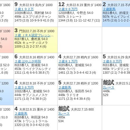
9
12
2
ダ 1600
大井22.9.9 良内ダ 1600
大井22.8.19 重外ダ 1400
大井22.7.15 不
２歳１９２万
２歳９６万円
２歳新馬
.0
10頭6番10人 岡村健 54.0
12頭8番8人 今野忠 54.0
8頭1番4人 的場文 5
モア
499k エスプリボクチャン
507k ストレート
507k サムイフレ
.3 (5)
1473 (2.0) 10-9-9-9 41.0 (5)
1344 (3.8) 11-11-12 42.7 (11)
1475 (2.6) 1-1-2-2 
3
ダ 1100
門別22.7.20 不外ダ 1000
２歳 ＪＲＡ認定フレッシュチャレンジ
54.0
8頭7番1人 桑村真 54.0
ル
452k キューティロメラ
3)
1009 (1.2) 2-2 37.4 (6)
6
4
5
 1600
大井22.8.16 稍外ダ 1400
大井22.7.28 稍内ダ 1600
大井22.6.29 良
２歳 はやぶさ特別
２歳８１万円
２歳６０万円
 52.0
8頭3番7人 達城龍 54.0
6頭5番6人 達城龍 54.0
8頭1番6人 達城龍 5
チャン
453k リベイクフルシティ
464k ウバリ
465k マンダリン
.6 (8)
1311 (1.4) 6-6-5 38.8 (7)
1461 (2.3) 3-3-4-4 42.3 (4)
1307 (2.1) 7-8-8 39
4
5
能試
 1200
大井22.8.18 不外ダ 1200
大井22.7.28 稍外ダ 1200
大井22.5.2
２歳３６万円
２歳新馬
2レース
.0
10頭2番4人 達城龍 54.0
6頭6番5人 張田昂 54.0
448k
444k サブノユメノスケ
448k ラドリオ
529
1)
1171 (1.0) 7-6 38.9 (2)
1171 (2.3) 4-4 39.4 (5)
4
能試
ダ 1200
大井22.8.15 重外ダ 1400
大井22.7.15 800
２歳新馬
3レース
51.0
8頭8番3人 和田譲 54.0
485k
473k トワシュトラール
534
6)
1320 (2.9) 3-3-4 42.0 (6)