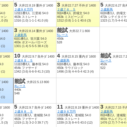
5
3
5
 1600
大井22.8.19 重外ダ 1400
大井22.7.27 不外ダ 1400
大井22.6.27 良
２歳９６万円
２歳７６．５
２歳新馬
4.0
12頭1番9人 江里裕 54.0
9頭4番4人 的場文 54.0
6頭6番3人 的場文 5
チャン
463k ストレート
463k ミスビーンズ
472k シテイタイ
.0 (5)
1316 (1.0) 1-1-1 41.0 (6)
1312 (0.8) 1-1-1 40.6 (3)
1323 (1.7) 5-4-4 41
3
能試
 1400
大井22.8.14 重外ダ 1400
大井22.7.1 800
２歳新馬
5レース
4.0
6頭1番5人 笹川翼 54.0
456k
465k ボヌールバローズ
528
 (1)
1301 (1.4) 5-5-5 38.4 (3)
10
4
能試
ダ 1400
大井22.9.7 良外ダ 1400
大井22.8.15 重内ダ 1600
大井22.7.2
２歳８８．５
２歳新馬
1レース
.0
11頭3番8人 藤本現 54.0
6頭6番6人 藤本現 54.0
452k
キ
454k ファサード
450k ラウドロック
522
 (1)
1342 (3.6) 6-6-9 41.3 (10)
1496 (3.9) 4-4-5-4 42.3 (4)
能試
 1400
大井22.5.13 800
4レース
.0
440k
ウ
548
 (1)
5
11
3
ダ 1600
大井22.9.7 良外ダ 1400
大井22.8.19 重外ダ 1400
大井22.7.15 不
２歳８８．５
２歳９６万円
２歳新馬
.0
11頭11番3人 達城龍 54.0
12頭3番4人 達城龍 54.0
8頭4番2人 達城龍 5
モア
482k ファサード
486k ストレート
481k サムイフレ
.5 (3)
1319 (1.3) 3-2-3 39.7 (7)
1339 (3.3) 8-4-5 43.0 (12)
1476 (2.7) 7-7-4-4 