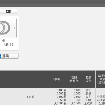
不良・曇
5 内田博幸
騎手
着順
着順
持時計
成
(距離別)
(場別)
(勝利
1400着
1400
浦和
1500着
1500
船橋
5走前
1600着
1600
大井
今回
1650着
1650
川崎
前回
大1600着
大1600
全成績
全成