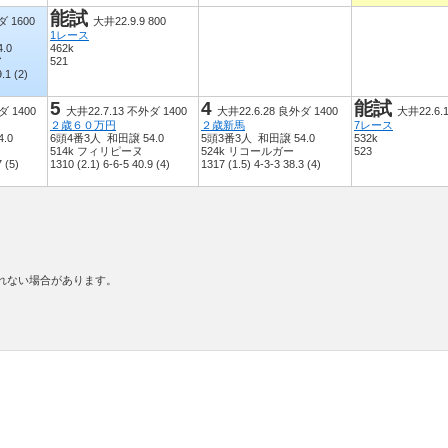
能試
ダ 1600
大井22.9.9 800
1レース
.0
462k
ア
521
.1 (2)
5
4
能試
ダ 1400
大井22.7.13 不外ダ 1400
大井22.6.28 良外ダ 1400
大井22.6.1
２歳６０万円
２歳新馬
7レース
.0
6頭4番3人 和田譲 54.0
5頭3番3人 和田譲 54.0
532k
514k フィリピーヌ
524k リコールガー
523
 (5)
1310 (2.1) 6-6-5 40.9 (4)
1317 (1.5) 4-3-3 38.3 (4)
きれない場合があります。