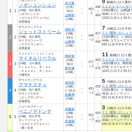
9
ノボジャック
船橋21.12.3 重外
笹川翼
ノボシュンシュン
448
(大井)
－
462
14頭2番2人 山崎誠 5
1
1
[川崎] 牝5 栗毛
54.0
｜
－
-2
464k スマイルチャ
ノボプレシャス
山崎裕
466
1020 (1.0) 1-1 39.4 (
（ゴールドアリュール）
(川崎)
矢野琢也
7
サウスヴィグラス
川崎21.11.9 不外
増田充
ジェットストリーム
Ｃ１ 飛翔（ひしょ
427
(川崎)
－
448
11頭3番5人 ☆ 池谷匠
2
2
[川崎] 牝5 鹿毛
54.0
｜
－
＋2
446k コウユープリ
サクラスウィープ
山崎尋
445
555 (1.0) 8-9-9 37.0 
（グラスワンダー）
(川崎)
谷岡真喜
11
Ｃｏｎｓｔｉｔｕｔｉｏｎ
船橋21.12.3 重
岡村裕
マイネルリベラル
450
(川崎)
－
477
14頭3番10人 岡村裕 
3
3
[川崎] セ4 鹿毛
56.0
｜
－
＋2
475k スマイルチャ
Ｆｌａｓｈｙ Ｒｉｄｅ
新井健
476
1023 (1.3) 2-2 39.3 (
（Ｃａｎｄｙ Ｒｉｄｅ）
(川崎)
小橋亮太
5
サウスヴィグラス
川崎21.11.8 良外
池谷匠
グマナスティ
Ｃ１ 快翔（かいし
435
(川崎)
－
453
12頭1番3人 ☆ 池谷匠
4
4
[川崎] 牝7 鹿毛
☆ 53.0
｜
－
＋2
451k タツノマッハ
ヤサシイキモチ
佐藤博
463
552 (0.6) 5-4-5 37.5 
（ビッグサンデー）
(川崎)
宮城寛也
3
ジョーカプチーノ
川崎21.11.9 不外
伊藤裕
ベニノマドンナ
Ｃ１ 飛翔（ひしょ
443
(川崎)
－
452
11頭6番8人 伊藤裕 5
5
5
[川崎] 牝4 芦毛
54.0
｜
－
＋2
450k コウユープリ
カンファーピュア
田邊陽
453
549 (0.4) 6-7-5 36.8 
（コロナドズクエスト）
(川崎)
（株）紅谷