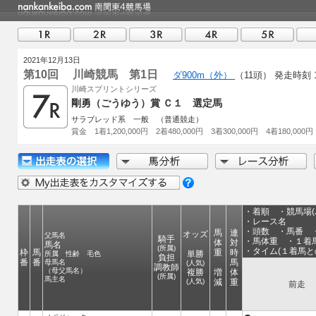
2021年12月13日
第10回 川崎競馬 第1日
ダ900m（外）
（11頭）
発走時刻 1
川崎スプリントシリーズ
剛勇（ごうゆう）賞 Ｃ１ 選定馬
サラブレッド系 一般 （普通競走）
賞金 1着1,200,000円 2着480,000円 3着300,000円 4着180,000円
・着順 ・競馬場(J
・レース名
・頭数 ・馬番 
馬
連
オッズ
父馬名
騎手
・馬体重 ・１着馬
体
対
馬名
(所属)
・タイム(１着馬と
枠
馬
重
時
単勝
所属 性齢 毛色
負担
番
番
馬
母馬名
(人気)
調教師
（母父馬名）
複勝
増
体
(所属)
馬主名
(人気)
減
重
前走