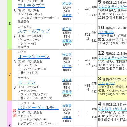
5
スターリングローズ
船橋21.12.3 重外
和田譲
マナモクプニ
406
(大井)
－
426
14頭14番4人 森泰斗 
6
[船橋] 牝4 芦毛
54.0
｜
－
-1
427k スマイルチャ
ホワイトホーネット
齊藤敏
432
1014 (0.4) 4-5 38.2 (
（スウェプトオーヴァーボード）
(船橋)
佐藤弘樹
6
10
カネヒキリ
船橋21.12.2 重
町田直
スケールアップ
Ｃ１選抜馬
494
(川崎)
－
501
12頭3番10人 町田直 
7
[川崎] 牡8 黒鹿毛
56.0
｜
－
-2
503k スルーザリミ
ダイコーマリーン
加藤誠
521
1154 (1.5) 9-8-9 39.0
（シャンハイ）
(川崎)
高岡浩行
12
パイロ
船橋21.12.3 重
張田昂
オーラソラーレ
460
(船橋)
－
467
14頭8番1人 本田重 5
8
[船橋] 牝4 黒鹿毛
54.0
｜
－
＋1
466k スマイルチャ
オーラレガーレ
張田京
473
1026 (1.6) 7-7 39.2 (
（マンハッタンカフェ）
(船橋)
（株）レックス
7
3
モーリス
船橋21.11.29 良
森泰斗
モーデン
Ｃ１(四)(五)
475
(船橋)
－
485
12頭8番1人 森泰斗 5
9
[船橋] 牡3 鹿毛
56.0
｜
－
-4
489k トゥルーバロ
マートンパーク
新井清
483
1143 (0.4) 5-3-3 39.0
（フレンチデピュティ）
(船橋)
（株）ＹＧＧホースクラブ
4
トゥザワールド
川崎21.11.8 良外
矢野貴
ボルドーヴェルチュ
Ｃ１ 快翔（かいし
428
(大井)
取
－
-
12頭10番1人 △ 古岡
[川崎] 牝4 黒鹿毛
54.0
｜
消
－
-
451k タツノマッハ
プロハンター
武井和
456
548 (0.2) 6-4-4 37.1 
（シーキングザダイヤ）
(川崎)
シグラップ・マネジメント（株）
8