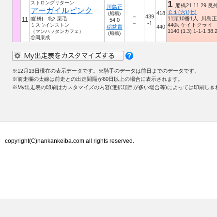
1
ストロングリターン
船橋21.11.29 良
川島正
アーガイルピンク
Ｃ１(六)(七)
418
(船橋)
－
439
11頭10番1人 川島正 
11
[船橋] 牝3 栗毛
54.0
｜
－
-1
440k ケイトクライ
ミスウインストン
稲益貴
440
1140 (1.3) 1-1-1 38.2
（マンハッタンカフェ）
(船橋)
谷岡康成
※
12月13日
現在の表示データです。※騎手のデータは前日までのデータです。
※前走欄の太線は前走との出走間隔が60日以上の場合に表示されます。
※My出走表の印刷はカスタマイズの内容(選択項目が多い場合等)によっては印刷し
copyright(C)nankankeiba.com all rights reserved.