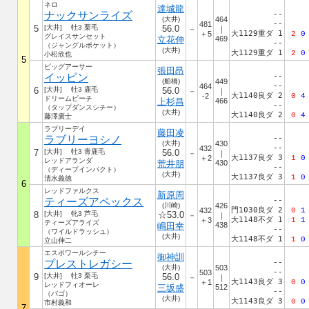
ネロ
達城龍
ナックサンライズ
--
(大井)
464
--
481
5
[大井] 牡3 栗毛
56.0
－
｜
大1129重ダ 1
＋5
2
0
グレイスサンセット
立花伸
469
--
（ジャングルポケット）
(大井)
大1129重ダ 1
2
0
小松欣也
5
ビッグアーサー
張田昂
イッピン
--
(船橋)
449
--
464
6
[大井] 牡3 鹿毛
56.0
－
｜
大1140良ダ 2
-2
0
4
ドリームピーチ
上杉昌
466
--
（タップダンスシチー）
(大井)
大1140良ダ 2
0
4
藤澤廣士
ラブリーデイ
藤田凌
ラブリーヨシノ
--
(大井)
430
--
432
7
[大井] 牡3 青鹿毛
56.0
－
｜
大1137良ダ 3
＋2
1
0
レッドアランダ
荒井朋
430
--
（ディープインパクト）
(大井)
大1137良ダ 3
1
0
清水義徳
6
レッドファルクス
新原周
ティーズアペックス
--
(川崎)
426
門1030良ダ 2
432
0
1
8
[大井] 牝3 芦毛
☆53.0
－
｜
大1148不ダ 1
＋3
1
1
ティーズアライズ
嶋田幸
438
--
（ワイルドラッシュ）
(大井)
大1148不ダ 1
1
0
立山伸二
エスポワールシチー
御神訓
プレストレガシー
--
(大井)
503
--
503
9
[大井] 牡3 栗毛
56.0
－
｜
大1143良ダ 3
＋1
0
0
レッドフィオーレ
三坂盛
512
--
（バゴ）
(大井)
大1143良ダ 3
0
0
市村義和
7