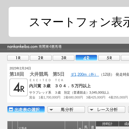
スマートフォン表
2023年2月24日
第18回 大井競馬 第5日
ダ1,200m（外）
（12頭）
発走時
ＥＸＣＩＴＥＤ ＴＣＫ
内川賞 ３歳 ３０４．５万円以上
サラブレッド系 ３歳 別定（普通競走）3,045,000以上
賞金 1着1,700,000円 2着680,000円 3着425,000円 4着255,000円
持時計
成
馬
連
父馬名