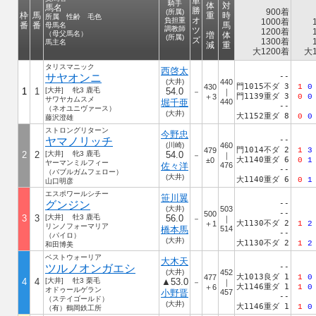
単
騎手
体
対
馬名
勝
900着
(所属)
枠
馬
重
時
所属 性齢 毛色
オ
負担重
1000着
番
番
馬
母馬名
調教師
ツ
1200着
（母父馬名）
増
体
(所属)
ズ
1300着
馬主名
減
重
大1200着
大1
タリスマニック
西啓太
サヤオンニ
--
(大井)
440
門1015不ダ 3
430
1
0
1
1
[大井] 牝3 鹿毛
54.0
－
｜
門1139重ダ 3
＋3
0
0
サワヤカムスメ
堀千亜
440
--
（ネオユニヴァース）
(大井)
大1152重ダ 8
0
0
藤沢澄雄
ストロングリターン
今野忠
ヤマノリッチ
--
(川崎)
460
門1014不ダ 2
479
1
3
2
2
[大井] 牝3 鹿毛
54.0
－
｜
大1140重ダ 6
±0
0
1
ヤーマンミルフィー
佐々洋
476
--
（バブルガムフェロー）
(大井)
大1140重ダ 6
0
1
山口明彦
エスポワールシチー
笹川翼
グンジン
--
(大井)
503
--
500
3
3
[大井] 牡3 鹿毛
56.0
－
｜
大1130不ダ 2
＋1
1
2
リンノフォーマリア
橋本馬
514
--
（パイロ）
(大井)
大1130不ダ 2
1
2
和田博美
ベストウォーリア
大木天
ツルノオンガエシ
--
(大井)
452
大1013良ダ 1
477
1
0
4
4
[大井] 牡3 栗毛
▲53.0
－
｜
大1146重ダ 1
＋6
1
0
オドゥールゲラン
小野晋
457
--
（ステイゴールド）
(大井)
大1146重ダ 1
1
0
（有）鶴岡鉄工所