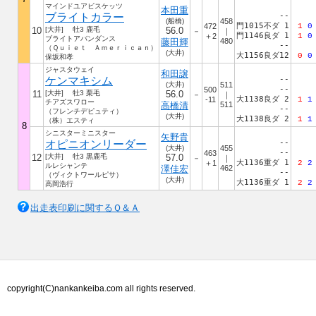
マインドユアビスケッツ
本田重
ブライトカラー
--
(船橋)
458
門1015不ダ 1
472
1
0
10
[大井] 牡3 鹿毛
56.0
－
｜
門1146良ダ 1
＋2
1
0
ブライトアバンダンス
藤田輝
480
--
（Ｑｕｉｅｔ Ａｍｅｒｉｃａｎ）
(大井)
大1156良ダ12
0
0
保坂和孝
ジャスタウェイ
和田譲
ケンマキシム
--
(大井)
511
--
500
11
[大井] 牡3 栗毛
56.0
－
｜
大1138良ダ 2
-11
1
1
チアズスワロー
高橋清
511
--
（フレンチデピュティ）
(大井)
大1138良ダ 2
1
1
（株）エスティ
8
シニスターミニスター
矢野貴
オピニオンリーダー
--
(大井)
455
--
463
12
[大井] 牡3 黒鹿毛
57.0
－
｜
大1136重ダ 1
＋1
2
2
ルレシャンテ
澤佳宏
462
--
（ヴィクトワールピサ）
(大井)
大1136重ダ 1
2
2
高岡浩行
出走表印刷に関するＱ＆Ａ
copyright(C)nankankeiba.com all rights reserved.