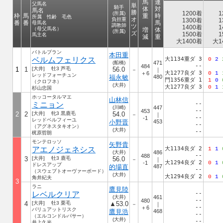
馬
連
父馬名
単
騎手
体
対
馬名
勝
1200着
1
(所属)
枠
馬
重
時
所属 性齢 毛色
オ
負担重
1300着
1
番
番
馬
母馬名
調教師
ツ
1400着
1
（母父馬名）
増
体
(所属)
ズ
1500着
1
馬主名
減
重
大1400着
大1
バトルプラン
本田重
ベルムフェリクス
大1134重ダ 3
0
2
(船橋)
471
--
484
1
1
[大井] 牡3 芦毛
56.0
－
｜
大1277良ダ 3
＋6
0
1
レッドフォーチュン
福永敏
480
門1356重ダ 1
1
0
（クロフネ）
(大井)
大1277良ダ 3
0
1
杉山忠国
ホッコータルマエ
山林信
ミニョン
--
(川崎)
447
--
453
2
2
[大井] 牝3 黒鹿毛
54.0
－
｜
--
-1
レッドベルフィーユ
小野晋
453
--
（アグネスタキオン）
(大井)
--
梶原哲朗
モンテロッソ
矢野貴
アエノジェネシス
大1134良ダ 2
1
1
(大井)
486
--
488
3
[大井] 牡3 鹿毛
56.0
－
｜
大1294良ダ 2
-1
0
1
ドレスアップ
的場直
487
--
（スウェプトオーヴァーボード）
(大井)
大1294良ダ 2
0
1
角井紀夫
3
ラニ
鷹見陸
レベルクリア
--
(大井)
461
--
480
4
[大井] 牡3 栗毛
▲53.0
－
｜
--
＋6
バリュアットリスク
鷹見浩
468
--
（エルコンドルパサー）
(大井)
--
井上久光