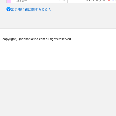
大1291重ダ 8
0
0
垣本栄一
出走表印刷に関するＱ＆Ａ
copyright(C)nankankeiba.com all rights reserved.