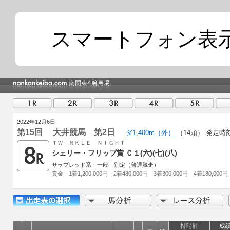
スマートフォン表
2022年12月6日
第15回 大井競馬 第2日
ダ1,400m（外）
（14頭）
発走時刻 
ＴＷＩＮＫＬＥ ＮＩＧＨＴ
シェリー・フリップ賞 Ｃ１(六)(七)(八)
サラブレッド系 一般 別定（普通競走）
賞金 1着1,200,000円 2着480,000円 3着300,000円 4着180,000円
持時計
成