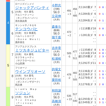
ロージズインメイ
今野忠
ジャックアバンティ
大1163重ダ 7
0
0
(川崎)
456
--
491
5
[大井] 牡5 鹿毛
56.0
－
｜
大1284良ダ 6
＋3
0
1
テルミークィーン
立花伸
485
--
（キングカメハメハ）
(大井)
大1284良ダ 6
0
1
清水真由美
4
キンシャサノキセキ
森泰斗
テンコウバヒ
Ｊ1118重ダ10
0
0
(船橋)
--
472
6
[大井] 牡3 青鹿毛
56.0
－
-
Ｊ1281良ダ 9
＋2
0
0
ベルベットローブ
堀千亜
--
（Ｇｏｎｅ Ｗｅｓｔ）
(大井)
--
酒井喜生
アジアエクスプレス
吉井章
ミツカネジュピター
Ｊ1135稍ダ 8
1
0
(大井)
477
Ｊ1214良ダ14
505
0
0
7
[大井] 牡4 鹿毛
56.0
－
｜
盛1259重ダ 2
-5
2
3
サクラキューティ
松浦裕
511
--
（サクラローレル）
(大井)
大1292不ダ11
0
0
小山田満
5
フリオーソ
的場文
ウインブリオーソ
大1136良ダ 2
0
1
(大井)
482
水1226不ダ 1
478
1
0
8
[大井] 牡4 栗毛
56.0
－
｜
大1270良ダ 3
-2
3
1
コスモダンスナイト
栗田裕
505
--
（ダンスインザダーク）
(大井)
大1270良ダ 3
2
0
馬目勇
Ｌｉａｍ’ｓ Ｍａｐ
和田譲
ソジュン
--
(大井)
517
--
535
9
[大井] 牡4 芦毛
56.0
－
｜
金1293良ダ 1
＋13
1
0
Ｔｉｚ Ｃｈａｍｐ
高橋清
540
金1349良ダ 1
3
1
（Ｔｉｚｎｏｗ）
(大井)
--