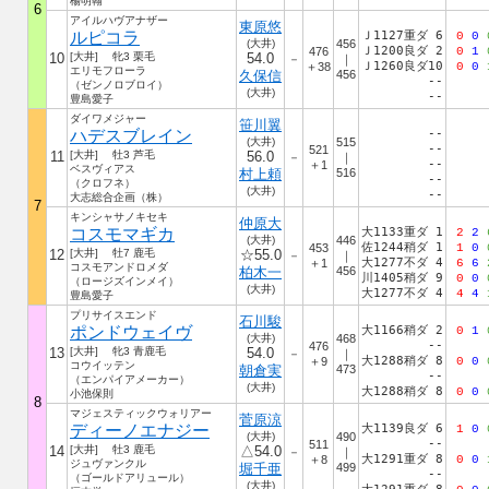
楊明翰
6
アイルハヴアナザー
東原悠
ルピコラ
Ｊ1127重ダ 6
0
0
(大井)
456
Ｊ1200良ダ 2
476
0
1
10
[大井] 牝3 栗毛
54.0
－
｜
Ｊ1260良ダ10
＋38
0
0
エリモフローラ
久保信
456
--
（ゼンノロブロイ）
(大井)
--
豊島愛子
ダイワメジャー
笹川翼
ハデスブレイン
--
(大井)
515
--
521
11
[大井] 牡3 芦毛
56.0
－
｜
--
＋1
ベスヴィアス
村上頼
516
--
（クロフネ）
(大井)
--
大志総合企画（株）
7
キンシャサノキセキ
仲原大
コスモマギカ
大1133重ダ 1
2
2
(大井)
446
佐1244稍ダ 1
453
1
0
12
[大井] 牡7 鹿毛
☆55.0
－
｜
大1277不ダ 4
＋1
6
6
コスモアンドロメダ
柏木一
456
川1405稍ダ 9
0
0
（ロージズインメイ）
(大井)
大1277不ダ 4
4
4
豊島愛子
プリサイスエンド
石川駿
ポンドウェイヴ
大1166稍ダ 2
0
1
(大井)
468
--
476
13
[大井] 牝3 青鹿毛
54.0
－
｜
大1288稍ダ 8
＋9
0
0
コウイッテン
朝倉実
473
--
（エンパイアメーカー）
(大井)
大1288稍ダ 8
0
0
小池保則
8
マジェスティックウォリアー
菅原涼
ディーノエナジー
大1139良ダ 6
1
0
(大井)
490
--
511
14
[大井] 牡3 鹿毛
△54.0
－
｜
大1291重ダ 8
＋8
0
0
ジュヴァンクル
堀千亜
499
--
（ゴールドアリュール）
(大井)