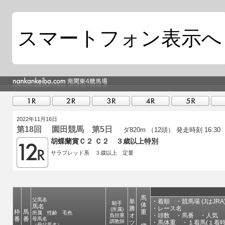
スマートフォン表示へ
2022年11月16日
第18回 園田競馬 第5日
ダ820m （12頭）
発走時刻 16:30
胡蝶蘭賞Ｃ２ Ｃ２ ３歳以上特別
サラブレッド系 ３歳以上 定量
馬
父馬名
単
・着順 ・競馬場 (JはJRA
騎手
体
馬名
勝
・レース名
(所属)
枠
馬
重
所属 性齢 毛色
オ
・頭数 ・馬番 ・人気 
負担重
番
番
母馬名
調教師
ツ
・馬体重 ・１着馬(１着時
（母父馬名）