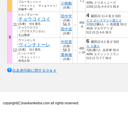
＋1
ブルーモントレー
495k クリオミニーズ
小牧毅
（Ｈｅｎｎｙ Ｈｕｇｈｅｓ）
1339 (2.5) 4-4-3-3 39.9
(兵庫)
伊藤準一郎
4
ヒルノダムール
田中学
園田22.11.4 良ダ 820
チョウコイコイ
Ｃ２ ローズマリー賞Ｃ２
(兵庫)
456
11
[兵庫] 牡8 鹿毛
56.0
12頭12番6人 ☆ 長尾翼 55.0
－
-6
チョウワクワク
462k デルマアミダ
田中道
（アグネスデジタル）
512 (0.2) 4-6 36.9
(兵庫)
丸山隆雄
8
6
ヴァンセンヌ
中田貴
園田22.6.2 良ダ 820
ヴィンチトーレ
Ａ ３歳Ａ
(兵庫)
485
12
[兵庫] 牡3 鹿毛
56.0
7頭1番7人 永井孝 55.0
－
＋19
ヒシレイホウ
466k エイシントゥラン
栗林徹
（Ｄａｙｊｕｒ）
513 (1.7) 7-7 36.6
(兵庫)
有馬久和
出走表印刷に関するＱ＆Ａ
copyright(C)nankankeiba.com all rights reserved.