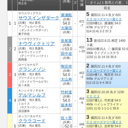
増
(所属)
ズ
・タイム(１着馬との差、１
馬主名
減
前走
5
サウスヴィグラス
廣瀬航
園田22.11.4 良ダ 820
サウスインザダーク
Ｃ２ ローズマリー賞Ｃ２
(兵庫)
472
1
1
[兵庫] 牝4 栗毛
54.0
12頭9番2人 廣瀬航 54.0
－
-7
アッフェルバンダム
479k デルマアミダ
大塚信
（ダンスインザダーク）
514 (0.4) 2-2 37.3
(兵庫)
兼子尚也
13
リーチザクラウン
長尾翼
新潟22.8.21 稍芝 1400
ナウヴィクトリア
３歳
(兵庫)
410
2
2
[兵庫] 牝3 黒鹿毛
☆53.0
18頭10番15人 ◇ 藤田菜 52.0
－
＋20
ネオヴィクトリア
390k ライブインステラ
田中道
（ディープインパクト）
1232 (1.3) 14-16 35.6
(兵庫)
西岡透
2
ロードカナロア
鴨宮祥
園田22.11.4 良ダ 820
グランメゾン
Ｃ２ ローズマリー賞Ｃ２
(兵庫)
442
3
3
[兵庫] 牝3 鹿毛
54.0
12頭4番7人 鴨宮祥 54.0
－
-3
ブリーズドゥメール
445k デルマアミダ
大山寿
（ヴィクトワールピサ）
512 (0.2) 6-4 36.6
(兵庫)
佐々木崇
3
キンシャサノキセキ
竹村達
園田22.10.26 良ダ 1230
デルマシルフ
Ｃ２ Ｃ２
(兵庫)
454
4
4
[兵庫] 牝3 鹿毛
54.0
12頭7番1人 竹村達 54.0
－
-6
ミルトス
460k ペイシャブライティ
坂本和
（サクラバクシンオー）
1201 (1.0) 1-1-1-1 39.9
(兵庫)
浅沼廣幸
3
ホッコータルマエ
佐々世
園田22.11.4 良ダ 820
クララコード
Ｃ２ ローズマリー賞Ｃ２
(兵庫)
448
5
[兵庫] 牝4 鹿毛
◇52.0
12頭7番1人 吉村智 54.0
－