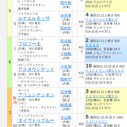
-3
レッドサーガ
451k デルマアミダ
田中範
（アグネスタキオン）
512 (0.2) 1-1 37.2
(兵庫)
森本拓嗣
5
4
イスラボニータ
永井孝
園田22.11.1 稍ダ 820
ルナエルモッサ
Ｃ２ ターコイズ賞Ｃ２
(兵庫)
418
6
[兵庫] 牝3 栗毛
54.0
12頭4番4人 永井孝 54.0
－
±0
ヴンダーゾンネ
418k カンナリリー
田村彰
（グラスワンダー）
514 (0.8) 4-4 37.1
(兵庫)
子守貴久
2
ジャングルポケット
長谷駿
園田22.11.2 稍ダ 820
プロフーモ
Ｃ３ Ｃ３
(兵庫)
441
7
[兵庫] 牝5 黒鹿毛
54.0
10頭9番2人 長谷駿 54.0
－
-3
ハンドスター
444k トモノファンタジー
小牧毅
（パラダイスクリーク）
514 (0.0) 5-4 36.8
(兵庫)
船越三弘
6
10
カレンブラックヒル
小谷周
園田22.10.25 良ダ 820
アスタウンデッド
Ｃ１Ｃ２ サンゴ賞Ｃ１Ｃ２
(兵庫)
433
8
[兵庫] 牡5 鹿毛
56.0
12頭2番12人 小谷周 57.0
－
＋3
サニーアンジェリカ
430k ザナイトカフェ
西村守
（サクラバクシンオー）
515 (0.9) 10-9 36.8
(兵庫)
組）オールザベスト組合
3
モーリス
石堂響
園田22.11.1 稍ダ 820
アリュシナシオン
Ｃ２ ターコイズ賞Ｃ２
(兵庫)
取
-
[兵庫] 牡3 鹿毛
56.0
12頭3番9人 石堂響 56.0
－
消
-
フギン
526k カンナリリー
柏原誠
（Ｓｔｒｅｅｔ Ｓｅｎｓｅ）
512 (0.6) 2-2 37.0
(兵庫)
一村哲也
7
5
ディープブリランテ
大山龍
園田22.10.25 良ダ 1400
ダイヴトゥブルー
Ｃ２(二) Ｃ２二
(兵庫)
496
10
[兵庫] 牡3 栗毛
56.0
10頭7番6人 長谷駿 56.0
－