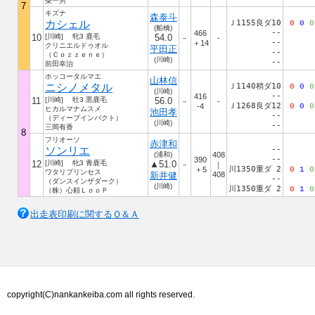
柴一男
7
キズナ
森泰斗
カシェル
Ｊ1155良ダ10
0
0
0
(船橋)
--
466
10
[川崎] 牝3 鹿毛
54.0
－
-
--
＋14
クリニエルドゥオル
平田正
--
（Ｃｏｚｚｅｎｅ）
(川崎)
--
前田幸治
ホッコータルマエ
山林信
ニシノメタル
Ｊ1140稍ダ10
0
0
0
(川崎)
--
416
11
[川崎] 牡3 黒鹿毛
56.0
－
-
Ｊ1268良ダ12
-4
0
0
0
ヒカルマナムスメ
池田孝
--
（ディープインパクト）
(川崎)
--
三岡有香
8
フリオーソ
赤津和
ソンリエ
--
(浦和)
408
--
390
12
[川崎] 牝3 青鹿毛
▲51.0
－
｜
川1350重ダ 2
＋5
0
1
0
ワタリプリンセス
新井健
408
--
（ダンスインザダーク）
(川崎)
川1350重ダ 2
0
1
0
（株）心頼ＬｏｏＰ
出走表印刷に関するＱ＆Ａ
copyright(C)nankankeiba.com all rights reserved.