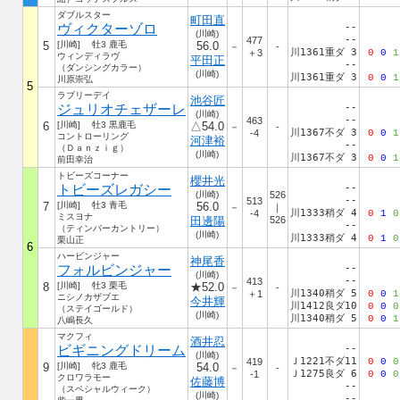
ダブルスター
町田直
ヴィクターゾロ
--
(川崎)
--
477
5
[川崎] 牡3 鹿毛
56.0
－
-
川1361重ダ 3
＋3
0
0
1
ウィンディラヴ
平田正
--
（ダンシングカラー）
(川崎)
川1361重ダ 3
0
0
1
川原崇弘
5
ラブリーデイ
池谷匠
ジュリオチェザーレ
--
(川崎)
--
463
6
[川崎] 牡3 黒鹿毛
△54.0
－
-
川1367不ダ 3
-4
0
0
1
コントローリング
河津裕
--
（Ｄａｎｚｉｇ）
(川崎)
川1367不ダ 3
0
0
1
前田幸治
トビーズコーナー
櫻井光
トビーズレガシー
--
(川崎)
526
--
513
7
[川崎] 牡3 青毛
56.0
－
｜
川1333稍ダ 4
-4
0
1
0
ミスヨナ
田邊陽
526
--
（ティンバーカントリー）
(川崎)
川1333稍ダ 4
0
1
0
栗山正
6
ハービンジャー
神尾香
フォルビンジャー
--
(川崎)
--
413
8
[川崎] 牡3 栗毛
★52.0
－
-
川1340稍ダ 5
＋1
0
0
1
ニシノカザブエ
今井輝
川1412良ダ10
0
0
0
（ステイゴールド）
(川崎)
川1340稍ダ 5
0
0
1
八嶋長久
マクフィ
酒井忍
ビギニングドリーム
--
(川崎)
Ｊ1221不ダ11
419
0
0
0
9
[川崎] 牝3 鹿毛
54.0
－
-
Ｊ1275良ダ 6
-1
0
0
0
クロワラモー
佐藤博
--
（スペシャルウィーク）
(川崎)
--