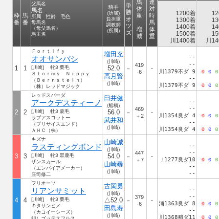
馬
連
父馬名
単
騎手
体
対
馬名
勝
1200着
12
(所属)
枠
馬
重
時
所属 性齢 毛色
オ
負担重
1300着
13
番
番
馬
母馬名
調教師
ツ
1400着
14
（母父馬名）
増
体
(所属)
ズ
1500着
15
馬主名
減
重
川1400着
川14
Ｆｏｒｔｉｆｙ
増田充
オオサンバシ
--
(川崎)
--
419
1
1
[川崎] 牝3 栗毛
52.0
－
-
川1379不ダ 9
-6
0
0
0
Ｓｔｏｒｍｙ Ｎｉｐｐｙ
高月賢
--
（Ｂｅｒｎｓｔｅｉｎ）
(川崎)
川1379不ダ 9
0
0
0
（株）レッドマジック
レッドスパーダ
臼井健
アークデスティーノ
--
(船橋)
--
469
2
2
[川崎] 牡3 鹿毛
56.0
－
-
川1354良ダ 4
＋2
0
0
0
ラブアスコットー
武井和
--
（プリサイスエンド）
(川崎)
川1354良ダ 4
0
0
0
ＡＨＣ（株）
キズナ
山崎誠
ラスティングボンド
--
(川崎)
--
447
3
3
[川崎] 牝3 黒鹿毛
54.0
－
-
Ｊ1277良ダ10
＋7
0
0
0
ザンスカール
山崎尋
--
（エンパイアメーカー）
(川崎)
--
庄司修二
フリオーソ
古岡勇
リアンサミット
--
(川崎)
--
379
4
4
[川崎] 牝3 栗毛
△52.0
－
-
浦1363良ダ 8
-6
0
0
0
キタサンヒメ
田島寿
--
（カコイーシーズ）
(川崎)
川1368稍ダ11
0
0
0
組）ゴッテスフルス