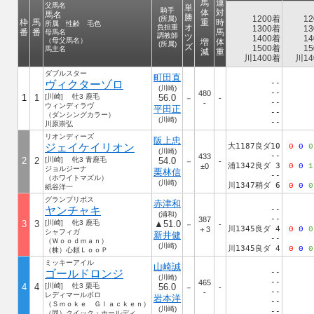
馬
連
父馬名
単
騎手
体
対
馬名
勝
1200着
12
(所属)
枠
馬
重
時
所属 性齢 毛色
オ
負担重
1300着
13
番
番
馬
母馬名
調教師
ツ
1400着
14
（母父馬名）
増
体
(所属)
ズ
1500着
15
馬主名
減
重
川1400着
川14
ダブルスター
町田直
ヴィクターゾロ
--
(川崎)
--
480
1
1
[川崎] 牡3 鹿毛
56.0
－
-
--
-
ウィンディラヴ
平田正
--
（ダンシングカラー）
(川崎)
--
川原崇弘
リオンディーズ
阪上忠
ジェイケイリオン
大1187良ダ10
0
0
0
(川崎)
--
433
2
2
[川崎] 牝3 青鹿毛
54.0
－
-
浦1342良ダ 3
±0
0
0
1
ジョルジーナ
栗林信
--
（ホワイトマズル）
(川崎)
川1347稍ダ 6
0
0
0
紙谷洋一
グランプリボス
赤津和
ヤンチャキ
--
(浦和)
--
387
3
3
[川崎] 牝3 鹿毛
▲51.0
－
-
川1345良ダ 4
＋3
0
0
0
シャフィガ
新井健
--
（Ｗｏｏｄｍａｎ）
(川崎)
川1345良ダ 4
0
0
0
（株）心頼ＬｏｏＰ
ミッキーアイル
山崎誠
ゴールドロンジ
--
(川崎)
--
465
4
4
[川崎] 牡3 栗毛
56.0
－
-
--
-
レディマールボロ
岩本洋
--
（Ｓｍｏｋｅ Ｇｌａｃｋｅｎ）
(川崎)
--
（同）クイック・ホールディングス