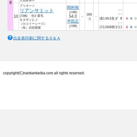
大黒富美子
8
フリオーソ
岡村裕
リアンサミット
--
(川崎)
--
385
10
[川崎] 牝3 栗毛
54.0
－
-
浦1363良ダ 8
-1
0
0
0
キタサンヒメ
平田正
--
（カコイーシーズ）
(川崎)
川1368稍ダ11
0
0
0
（有）武田興業
出走表印刷に関するＱ＆Ａ
copyright(C)nankankeiba.com all rights reserved.