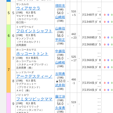
サンカルロ
増田充
ウィアサクラ
--
(川崎)
--
516
5
5
[川崎] 牝3 栗毛
54.0
－
-
川1348不ダ 4
＋5
0
0
0
マルマツキセキ
山崎裕
--
（カコイーシーズ）
(川崎)
川1348不ダ 4
0
0
0
谷口悦一
トゥザワールド
山林信
フロイントシャフト
--
(川崎)
--
442
6
6
[川崎] 牡3 栗毛
56.0
－
-
川1360稍ダ 5
＋23
0
0
0
サンメンフィス
平田正
--
（マイネルセレクト）
(川崎)
川1360稍ダ 5
0
0
0
吉岡廣樹
ホッコータルマエ
中越琉
ホッコートトント
--
(川崎)
--
525
7
[川崎] 牡3 青鹿毛
56.0
－
-
川1360良ダ 8
＋17
0
0
0
ホッコーアムール
山崎裕
--
（スタチューオブリバティ）
(川崎)
川1360良ダ 8
0
0
0
北幸商事（株）
7
レッドスパーダ
古岡勇
アークデスティーノ
--
(川崎)
--
466
8
[川崎] 牡3 鹿毛
▲53.0
－
-
川1354良ダ 4
-1
0
0
0
ラブアスコットー
武井和
--
（プリサイスエンド）
(川崎)
川1354良ダ 4
0
0
0
ＡＨＣ（株）
パドトロワ
藤江渉
フミタツビックママ
--
(川崎)
--
519
9
[川崎] 牝3 鹿毛
54.0
－
-
--
-
キョウエイリリック
久保勇
--
（マンハッタンカフェ）
(川崎)
--