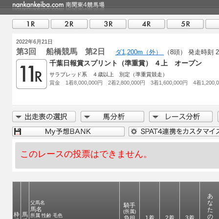
2022年6月21日
第3回 船橋競馬 第2日
ダ1,200m（外）
（8頭）
発走時刻 20
千葉日報賞スプリント（準重賞） ４上 オープン
サラブレッド系 ４歳以上 別定（準重賞競走）
賞金 1着8,000,000円 2着2,800,000円 3着1,600,000円 4着1,200,
このレースの投票はできません。
あ
な
父馬名
騎手
馬名
た
(所属)
枠
馬
所属 性齢 毛色
の
負担
1着
2着
3着