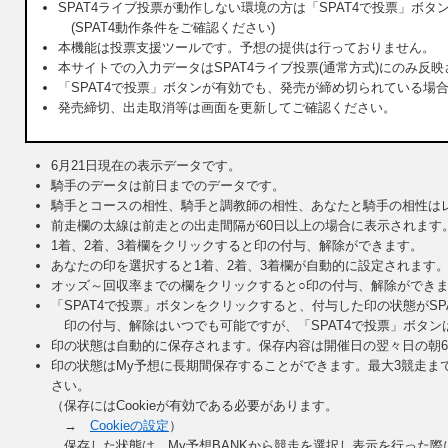
SPAT4ライブ投票が動作しない環境の方は「SPAT4で投票」ボ
(SPAT4動作条件をご確認ください)
本機能は投票支援ツールです。予想の提供は行っておりません。
本サイトでの入力データはSPAT4ライブ投票(通常方式)にのみ反
「SPAT4で投票」ボタンが有効でも、発売が締め切られている
発売締切、出走取消等は画面を更新してご確認ください。
6月21日
現在の表示データです。
騎手のデータは前日までのデータです。
騎手とコースの相性、騎手と調教師の相性、あなたと騎手の相性は
前走欄の太線は前走との出走間隔が60日以上の場合に表示されます
1着、2着、3着欄をクリックすると印の付与、解除ができます。
あなたの印を選択すると1着、2着、3着欄が自動的に設定されます
オッズ～回収率までの欄をクリックすると○印の付与、解除ができ
「SPAT4で投票」ボタンをクリックすると、付与した印の状態がS
印の付与、解除はいつでも可能ですが、「SPAT4で投票」ボタン
印の状態は自動的に保存されます。保存内容は開催日の翌々日の朝
印の状態はMy予想に長期間保存することができます。最大3競走ま
さい。
（保存にはCookieが有効である必要があります。
→
Cookieの設定
）
保存した状態は、My予想BANKから競走を選択し表示を行った際