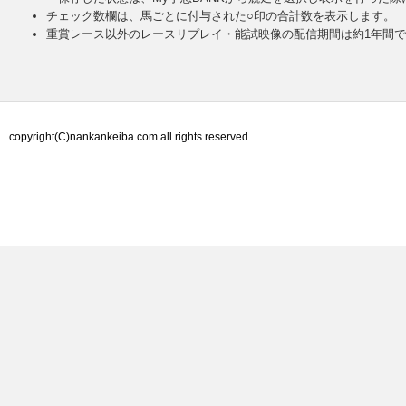
チェック数欄は、馬ごとに付与された○印の合計数を表示します。
重賞レース以外のレースリプレイ・能試映像の配信期間は約1年間
copyright(C)nankankeiba.com all rights reserved.