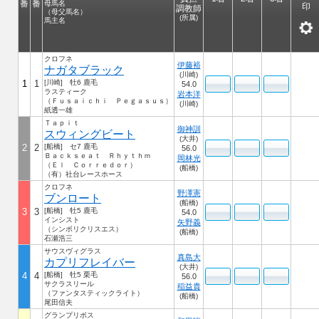
番
番
母馬名
印
調教師
（母父馬名）
(所属)
馬主名
クロフネ
伊藤裕
ナガタブラック
(川崎)
1
1
[川崎] 牡6 鹿毛
54.0
ラスティーク
岩本洋
（Ｆｕｓａｉｃｈｉ Ｐｅｇａｓｕｓ）
(川崎)
紙透一雄
Ｔａｐｉｔ
御神訓
スウィングビート
(大井)
2
2
[船橋] セ7 鹿毛
56.0
Ｂａｃｋｓｅａｔ Ｒｈｙｔｈｍ
岡林光
（Ｅｌ Ｃｏｒｒｅｄｏｒ）
(船橋)
（有）社台レースホース
クロフネ
野澤憲
ブンロート
(船橋)
3
3
[船橋] 牡5 鹿毛
54.0
インシスト
矢野義
（シンボリクリスエス）
(船橋)
石瀬浩三
サウスヴィグラス
真島大
カプリフレイバー
(大井)
4
4
[船橋] 牡5 栗毛
56.0
サクラスリール
稲益貴
（ファンタスティックライト）
(船橋)
尾田信夫
グランプリボス