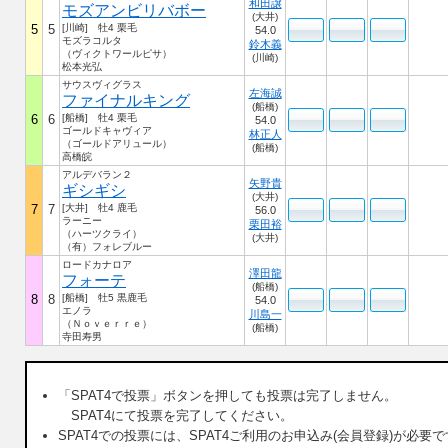
和田譲
モズアンビリバボー
(大井)
5
5
[川崎] 牡4 栗毛
54.0
モズラコルタ
鈴木義
（ヴィクトワールピサ）
(川崎)
松本光弘
サウスヴィグラス
左海誠
ファイナルキング
(船橋)
6
6
[船橋] 牡4 栗毛
54.0
ゴールドキャヴィア
林正人
（ゴールドアリュール）
(船橋)
高橋皖
アルデバラン２
矢野貴
ギシギシ
(大井)
7
7
[大井] 牡4 鹿毛
56.0
ラーニー
栗田裕
（ハーツクライ）
(大井)
（有）フォレブルー
ロードカナロア
澤田龍
フォーテ
(船橋)
8
8
[船橋] 牡5 黒鹿毛
54.0
エノラ
川島一
（Ｎｏｖｅｒｒｅ）
(船橋)
寺田寿男
「SPAT4で投票」ボタンを押しても投票は完了しません。
SPAT4にて投票を完了してください。
SPAT4での投票には、SPAT4ご利用のお申込み(会員登録)が必要