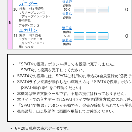
福原杏
カニグー
(浦和)
0
10
[浦和] 牡3 青鹿毛
56.0
マリナーズコンパス
長谷忍
（ディープインパクト）
(浦和)
杉浦和也
8
アルデバラン２
濱田達
ユカリン
(船橋)
0
11
[船橋] 牡3 鹿毛
56.0
ラブリーバローズ
伊藤滋
（キングヘイロー）
(船橋)
組）滋友会
「SPAT4で投票」ボタンを押しても投票は完了しません。
SPAT4にて投票を完了してください。
SPAT4での投票には、SPAT4ご利用のお申込み(会員登録)が必要
SPAT4ライブ投票が動作しない環境の方は「SPAT4で投票」ボ
(SPAT4動作条件をご確認ください)
本機能は投票支援ツールです。予想の提供は行っておりません。
本サイトでの入力データはSPAT4ライブ投票(通常方式)にのみ反
「SPAT4で投票」ボタンが有効でも、発売が締め切られている
発売締切、出走取消等は画面を更新してご確認ください。
6月20日
現在の表示データです。