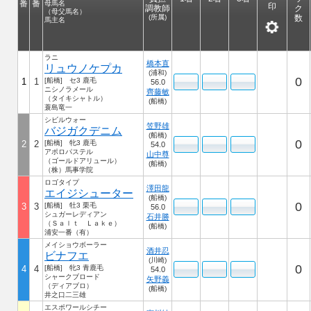
番
番
母馬名
印
調教師
ク
（母父馬名）
(所属)
数
馬主名
ラニ
橋本直
リュウノケプカ
(浦和)
0
1
1
[船橋] セ3 鹿毛
56.0
ニシノラメール
齊藤敏
（タイキシャトル）
(船橋)
蓑島竜一
シビルウォー
笠野雄
バジガクデニム
(船橋)
0
2
2
[船橋] 牝3 鹿毛
54.0
アポロパステル
山中尊
（ゴールドアリュール）
(船橋)
（株）馬事学院
ロゴタイプ
澤田龍
エイジシューター
(船橋)
0
3
3
[船橋] 牡3 栗毛
56.0
シュガーレディアン
石井勝
（Ｓａｌｔ Ｌａｋｅ）
(船橋)
浦安一番（有）
メイショウボーラー
酒井忍
ビナフエ
(川崎)
0
4
4
[船橋] 牝3 青鹿毛
54.0
シャークブロード
矢野義
（ディアブロ）
(船橋)
井之口二三雄
エスポワールシチー