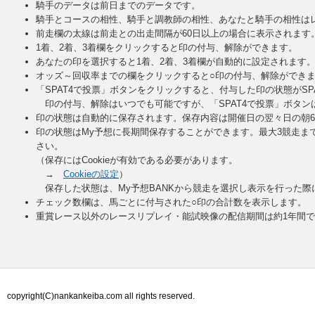
騎手のデータは前日までのデータです。
騎手とコースの相性、騎手と調教師の相性、あなたと騎手の相性は
前走欄の太線は前走との出走間隔が60日以上の場合に表示されます
1着、2着、3着欄をクリックすると印の付与、解除ができます。
あなたの印を選択すると1着、2着、3着欄が自動的に設定されます
オッズ～回収率までの欄をクリックすると○印の付与、解除ができ
「SPAT4で投票」ボタンをクリックすると、付与した印の状態がS
印の付与、解除はいつでも可能ですが、「SPAT4で投票」ボタン
印の状態は自動的に保存されます。保存内容は開催日の翌々日の朝
印の状態はMy予想に長期間保存することができます。最大3競走ま
さい。
（保存にはCookieが有効である必要があります。
→
Cookieの設定
）
保存した状態は、My予想BANKから競走を選択し表示を行った際
チェック数欄は、馬ごとに付与された○印の合計数を表示します。
重賞レース以外のレースリプレイ・能試映像の配信期間は約1年間
copyright(C)nankankeiba.com all rights reserved.