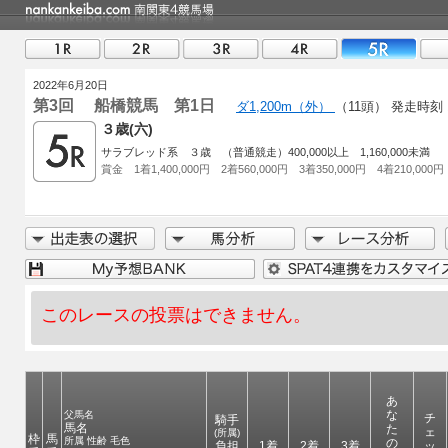
2022年6月20日
第3回 船橋競馬 第1日
ダ1,200m（外）
（11頭）
発走時刻 1
３歳(六)
サラブレッド系 ３歳 （普通競走）400,000以上 1,160,000未満
賞金 1着1,400,000円 2着560,000円 3着350,000円 4着210,000円
このレースの投票はできません。
あ
な
父馬名
チ
騎手
馬名
た
ェ
(所属)
枠
馬
所属 性齢 毛色
の
負担
1着
2着
3着
ッ