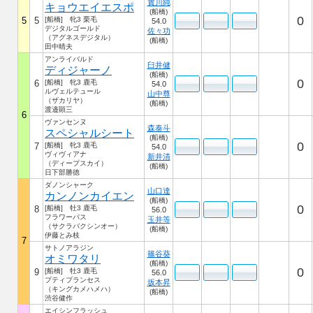
實川純
キョウエイエスポ
(船橋)
0
5
5
[船橋] 牝3 栗毛
54.0
デジタルゴールド
佐々功
（アグネスデジタル）
(船橋)
田中晴夫
アンライバルド
臼井健
ディジャーノ
(船橋)
0
6
[船橋] 牝3 鹿毛
54.0
ルヴェルテュール
山中尊
（ザカリヤ）
(船橋)
渡邉顕三
6
ヴァンセンヌ
森泰斗
スペシャルシート
(船橋)
0
7
[船橋] 牝3 鹿毛
54.0
ヴィヴィアナ
新井清
（ディープスカイ）
(船橋)
日下部勝徳
ダノンシャーク
山口達
カンノンカイエン
(船橋)
0
8
[船橋] 牡3 鹿毛
56.0
フラワーパス
玉井等
（サクラバクシンオー）
(船橋)
伊藤とみ枝
7
サトノアラジン
篠谷葵
オミワタリ
(船橋)
0
9
[船橋] 牡3 鹿毛
56.0
プティプランセス
坂本昇
（キングカメハメハ）
(船橋)
渋谷健作
エイシンフラッシュ