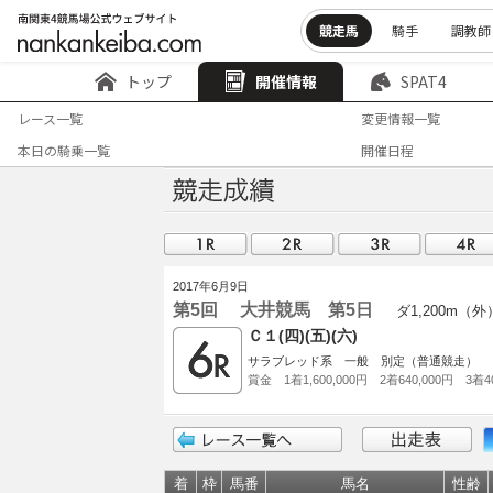
競走馬
騎手
調教師
トップ
開催情報
SPAT4
レース一覧
変更情報一覧
本日の騎乗一覧
開催日程
2017年6月9日
第5回 大井競馬 第5日
ダ1,200m（外
Ｃ１(四)(五)(六)
サラブレッド系 一般 別定（普通競走）
賞金 1着1,600,000円 2着640,000円 3着40
着
枠
馬番
馬名
性齢