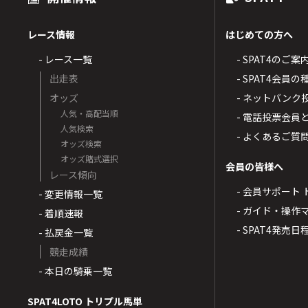
レース情報
はじめての方へ
- レース一覧
- SPAT4のご案
出走表
- SPAT4会員
オッズ
- ネットバンク
人気・高配当順
- 電話投票会員
人気検索
- よくあるご質
オッズ検索
オッズ賭式選択
会員の皆様へ
レース傾向
- 会員サポート 
- 変更情報一覧
- ガイド・操作
- 着順速報
- SPAT4発売日
- 払戻金一覧
競走成績
- 本日の騎乗一覧
SPAT4LOTO トリプル馬単