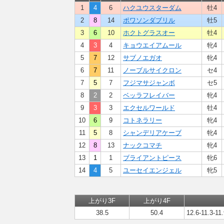
1
4
6
ハクユウスターダム
牡4
2
8
14
ポワソンダブリル
牡5
3
6
10
ホクトグラスオー
牡4
4
3
4
キョウエイアムール
牝4
5
7
12
サブノエガオ
牝4
6
7
11
ノーブルサイクロン
セ4
7
5
7
フジマサジャンボ
セ5
8
2
2
ベッラフレイバー
牝4
9
3
3
エクセルワールド
牡4
10
6
9
コトネラリー
牝4
11
5
8
シャンデリアケーブ
牝4
12
8
13
ナックコマチ
牝4
13
1
1
ブライアントピース
牝6
14
4
5
ユーセイエンジェル
牝5
上がり3F
上がり4F
38.5
50.4
12.6-11.3-11